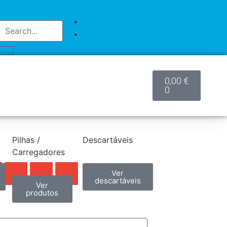
0,00
€
0
Pilhas /
Descartáveis
Carregadores
Ver
descartáveis
Ver
produtos