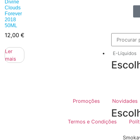
Divine
Clouds
Forever
2018
50ML
12,00
€
Ler
E-Líquidos
mais
Escol
Promoções
Novidades
Escol
Termos e Condições
Polí
Smokay