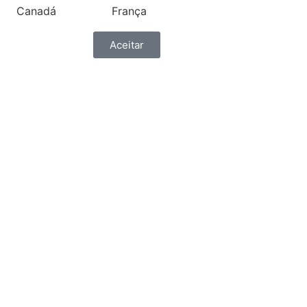
Canadá
França
Aceitar
ónia
Grécia