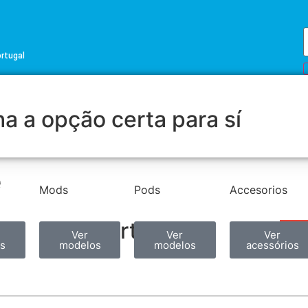
ortugal
a a opção certa para sí
e
Mods
Pods
Accesorios
Partilhar
Ver
Ver
Ver
s
modelos
modelos
acessórios