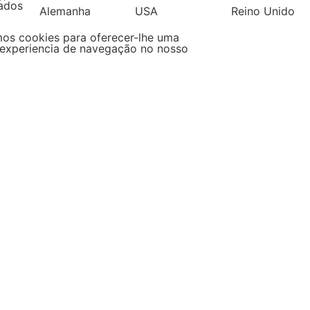
ados
Alemanha
USA
Reino Unido
mos cookies para oferecer-lhe uma
experiencia de navegação no nosso
Filipinas
Espanha
Pol
s
ha por tipo de produtos