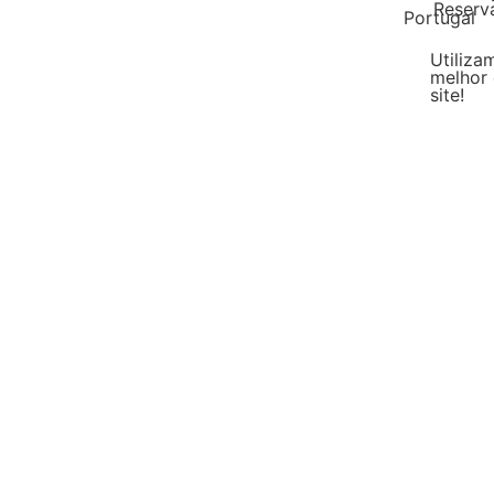
Reserv
Portugal
Utiliza
melhor 
site!
Malásia
DIY Líquido
Escol