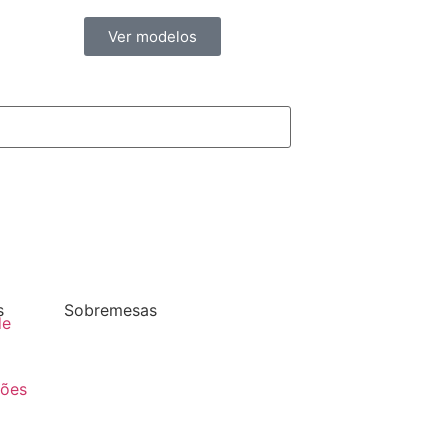
Ver modelos
s
Sobremesas
de
ções