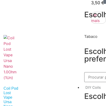
3,50
€
Escol
Ler
mais
Tabaco
Escol
prefer
DIY Coils
Coil Pod
Lost
Escol
Vape
Ursa