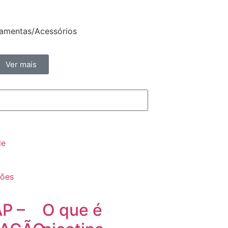
ramentas/Acessórios
Ver mais
de
ções
P –
O que é