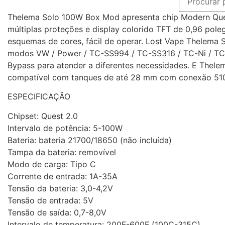
Thelema Solo 100W Box Mod apresenta chip Modern Qu
múltiplas proteções e display colorido TFT de 0,96 pol
esquemas de cores, fácil de operar. Lost Vape Thelema 
modos VW / Power / TC-SS994 / TC-SS316 / TC-Ni / TC-
Bypass para atender a diferentes necessidades. E Thele
compatível com tanques de até 28 mm com conexão 51
ESPECIFICAÇÃO
Chipset: Quest 2.0
Intervalo de potência: 5-100W
Bateria: bateria 21700/18650 (não incluída)
Tampa da bateria: removível
Modo de carga: Tipo C
Corrente de entrada: 1A-35A
Tensão da bateria: 3,0-4,2V
Tensão de entrada: 5V
Tensão de saída: 0,7-8,0V
Intervalo de temperatura: 200F-600F (100C-315C)