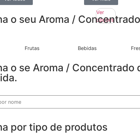
Ver
ha o seu Aroma / Concentrado 
opções
Frutas
Bebidas
Fre
ha o se Aroma / Concentrado 
ida.
ha por tipo de produtos