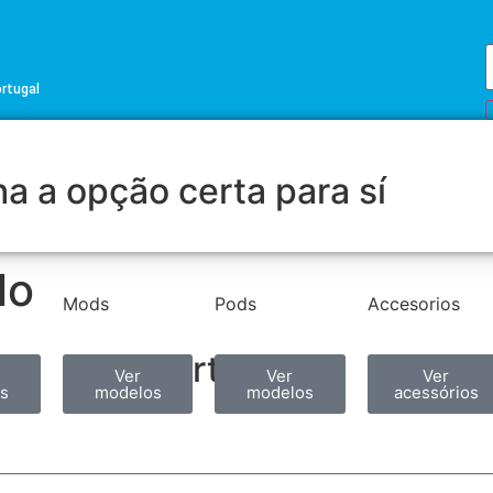
ortugal
a a opção certa para sí
lo
Mods
Pods
Accesorios
Partilhar
Ver
Ver
Ver
s
modelos
modelos
acessórios