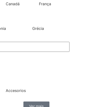
Canadá
França
ónia
Grécia
Accesorios
Ver mais