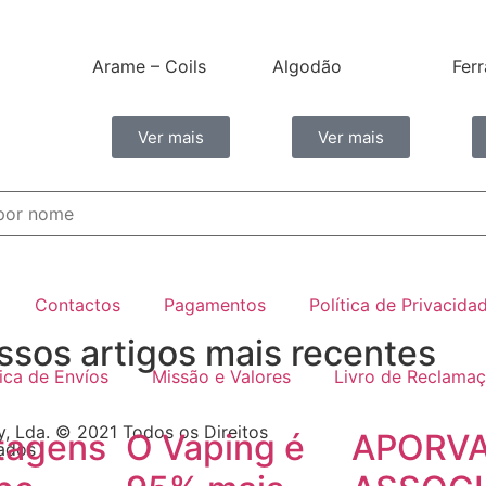
Arame – Coils
Algodão
Fer
Ver mais
Ver mais
Contactos
Pagamentos
Política de Privacida
ssos artigos mais recentes
tica de Envíos
Missão e Valores
Livro de Reclama
, Lda. © 2021 Todos os Direitos
tagens
O Vaping é
APORVA
ados