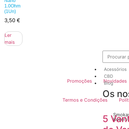
Nano
1.0Ohm
(1Un)
3,50
€
Ler
mais
Acessórios
CBD
Promoções
Novidades
Blog
Os no
Termos e Condições
Polí
Smokay
5 Van
Reserv