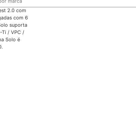
est 2.0 com
egadas com 6
Solo suporta
Ti / VPC /
ma Solo é
0.