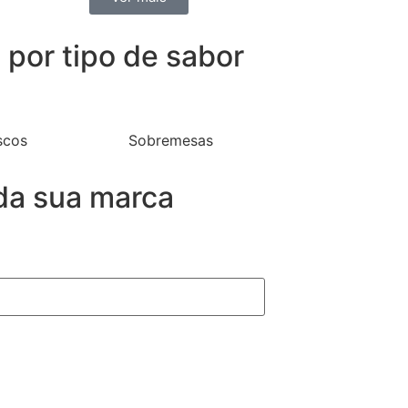
por tipo de sabor
scos
Sobremesas
da sua marca