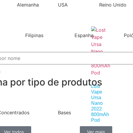
Alemanha
USA
Reino Unido
Filipinas
Espanha
Pol
s
ha por tipo de produtos
Lost
Vape
Ursa
Nano
2022
Concentrados
Bases
800mAh
Pod
24,90
€
Ver todos
Ver mais