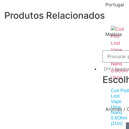
Portugal
Produtos Relacionados
Malásia
DIY Líquido
Escol
Coil Pod
Lost
Vape
Ursa
Aromas / 
Nano
0.6Ohm
(1Un)