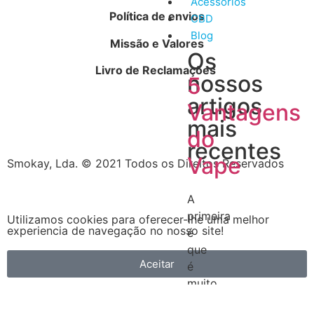
Acessórios
Política de envios
CBD
Blog
Missão e Valores
Os
Livro de Reclamações
nossos
5
artigos
Vantagens
mais
do
recentes
Vape
Smokay, Lda. © 2021 Todos os Direitos Reservados
A
primeira
Utilizamos cookies para oferecer-lhe uma melhor
experiencia de navegação no nosso site!
é
que
Aceitar
é
muito
mais