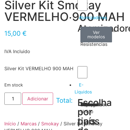
Silver Kit Smokay
VERMELHO 900 MAH
Atomizadores
Atomizador
Claromizadores
Reconstruíveis
Coils
15,00
€
Ver
Ver
Ver
modelos
modelos
modelos
/
Resistencias
IVA Incluido
Silver Kit VERMELHO 900 MAH
E-
Em stock
Líquidos
Adicionar
Total:
Escolha
Escolha
Tabaco
Frutas
Bebidas
Frescos
Sobremesas
Portugal
Alemanha
USA
Reino
Canadá
França
Malásia
Filipinas
Espanha
Polónia
Grécia
por
por
Unido
tipos
país
Início
/
Marcas
/
Smokay
/ Silver Kit Smokay