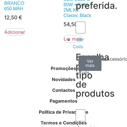
preferida.
BRANCO
80W + Cube
650 MAH
2ML Kit
Classic Black
12,50
€
54,50
€
Adicionar
Ler mais
DIY
Coils
Escolha
Arame
Algodão
Ferramentas/Acessóri
Ver
Ver
Ver
por
mais
mais
mais
–
Promoções
tipo
Coils
Novidades
de
Contactos
produtos
Pagamentos
Política de Privacidade
Termos e Condições