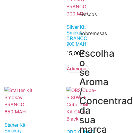
Frescos
Silver Kit
Smokay
Sobremesas
BRANCO
900 MAH
Escolha
15,00
€
o
Adicionar
se
Aroma
/
Concentra
da
sua
Starter Kit
marca
Smokay
OBS Cube-S