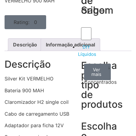
de
de
VERMELHO 900 MAH
Sabor
origem
Rating: 0
Descrição
Informação adicional
DIY
Líquidos
Descrição
Escolha
Aromas
Bases
Accesorios
Ver
Ver
Ver
por
todos
mais
mais
/
Silver Kit VERMELHO
tipo
Concentrados
Bateria 900 MAH
de
produtos
Claromizador H2 single coil
Cabo de carregamento USB
Escolha
Adaptador para ficha 12V
o