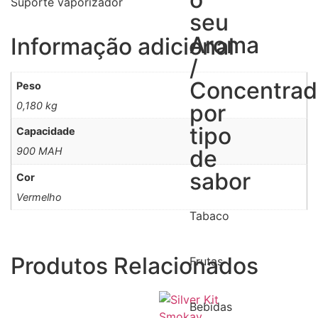
Suporte vaporizador
seu
Aroma
Informação adicional
/
Concentra
Peso
0,180 kg
por
tipo
Capacidade
900 MAH
de
sabor
Cor
Vermelho
Tabaco
Produtos Relacionados
Frutas
Bebidas