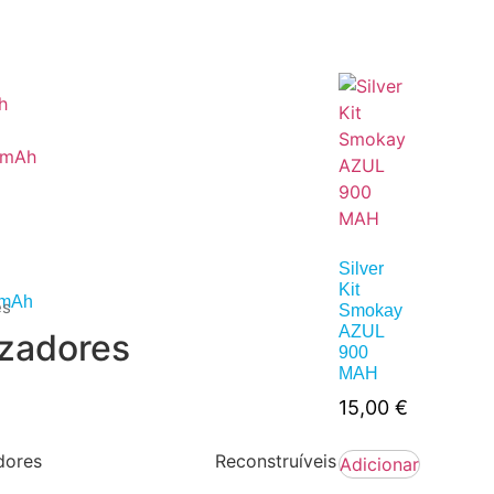
h
Silver
Kit
0mAh
es
Smokay
AZUL
zadores
900
MAH
15,00
€
dores
Reconstruíveis
Adicionar