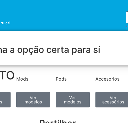
ortugal
a a opção certa para sí
ETO
Mods
Pods
Accesorios
Ver
Ver
Ver
s
modelos
modelos
acessórios
Partilhar