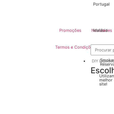
Portugal
Malásia
Promoções
Novidades
Termos e Condições
Polí
Smokay
DIY Líquido
Reserv
Escol
Utiliza
melhor 
site!
Aromas / 