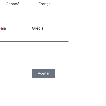
Canadá
França
ónia
Grécia
de
ções
Aceitar
Accesorios
Ver mais