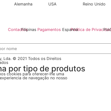
Alemanha
USA
Reino Unido
Filipinas
Espanha
Pol
Contactos
Pagamentos
Política de Privacida
tica de Envíos
Missão e Valores
Livro de Reclama
, Lda. © 2021 Todos os Direitos
s
ados
ha por tipo de produtos
mos cookies para oferecer-lhe uma
experiencia de navegação no nosso
Concentrados
Bases
Ver todos
Ver mais