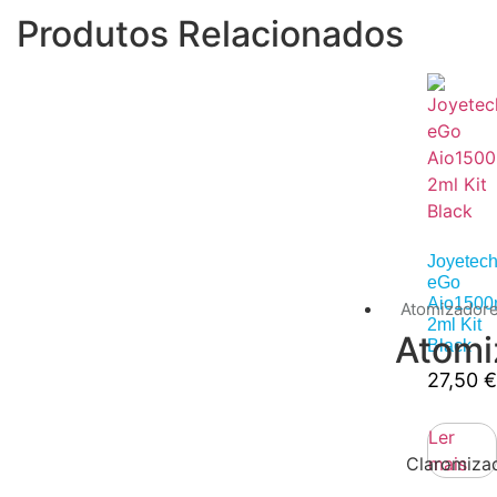
Produtos Relacionados
Joyetec
eGo
Aio150
Atomizador
2ml Kit
Atomi
Black
27,50
€
Ler
mais
Claromiza