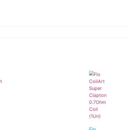
h
Fio