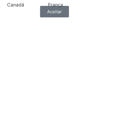
Canadá
França
Aceitar
ónia
Grécia