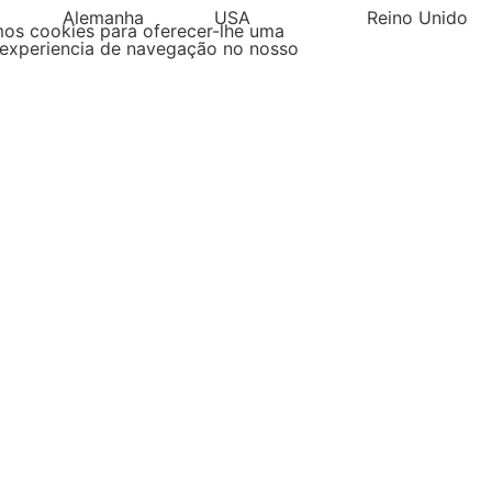
Alemanha
USA
Reino Unido
mos cookies para oferecer-lhe uma
experiencia de navegação no nosso
Filipinas
Espanha
Pol
s
ha por tipo de produtos