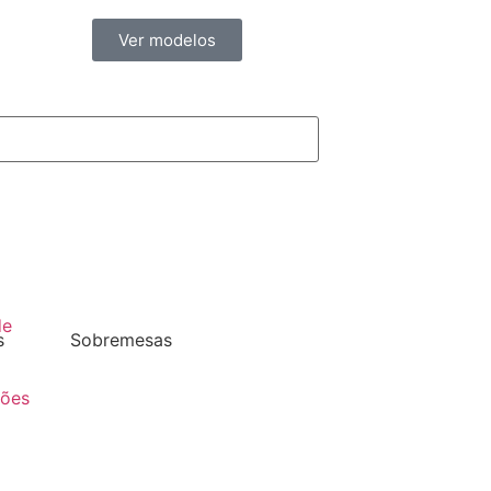
Ver modelos
de
s
Sobremesas
ções