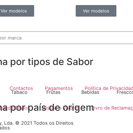
Ver modelos
Ver modelos
ha por tipos de Sabor
Contactos
Pagamentos
Política de Privacida
Tabaco
Frutas
Bebidas
Fresco
ha por país de origem
tica de Envíos
Missão e Valores
Livro de Reclama
, Lda. © 2021 Todos os Direitos
ados