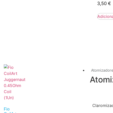
3,50
€
Adicion
Atomizador
Atomi
Claromiza
Fio