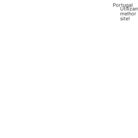
Portugal
Utiliza
melhor 
site!
Malásia
DIY Líquido
Escol