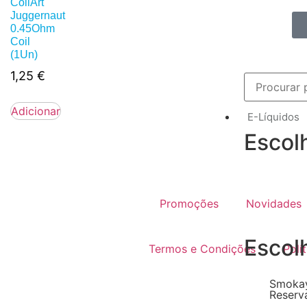
CoilArt
Juggernaut
0.45Ohm
Coil
(1Un)
1,25
€
Adicionar
E-Líquidos
Escol
Promoções
Novidades
Escol
Termos e Condições
Polí
Smokay
Reserv