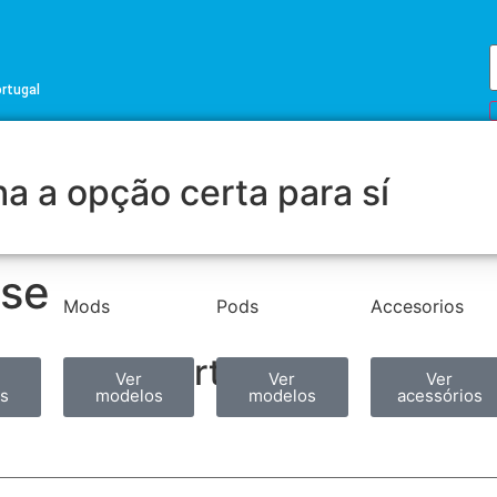
ortugal
a a opção certa para sí
ase
Mods
Pods
Accesorios
Partilhar
Ver
Ver
Ver
s
modelos
modelos
acessórios