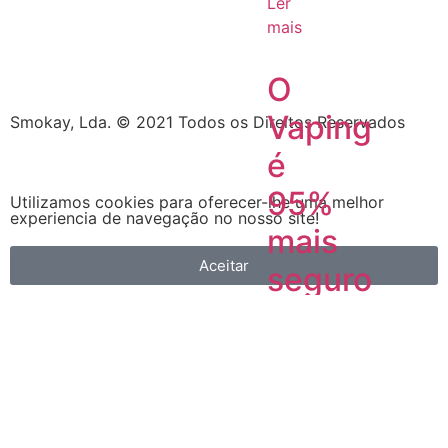
Ler
mais
O
Vaping
Smokay, Lda. © 2021 Todos os Direitos Reservados
é
95%
Utilizamos cookies para oferecer-lhe uma melhor
experiencia de navegação no nosso site!
mais
Aceitar
seguro
do
que
fumar.
Facto