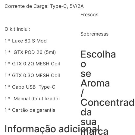
Corrente de Carga: Type-C, 5V/2A
Frescos
O kit inclui:
Sobremesas
1 * Luxe 80 S Mod
Escolha
1 * GTX POD 26 (5ml)
o
1 * GTX 0.2Ω MESH Coil
se
1 * GTX 0.3Ω MESH Coil
Aroma
1 * Cabo USB Type-C
/
1 * Manual do utilizador
Concentra
da
1 * Cartão de garantia
sua
Informação adicional
marca