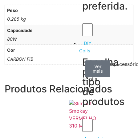
preferida.
Peso
0,285 kg
Capacidade
80W
DIY
Cor
Coils
Escolha
CARBON FIB
Arame
Algodão
Ferramentas/Acessóri
Ver
Ver
Ver
por
mais
mais
mais
–
tipo
Coils
Produtos Relacionados
de
produtos