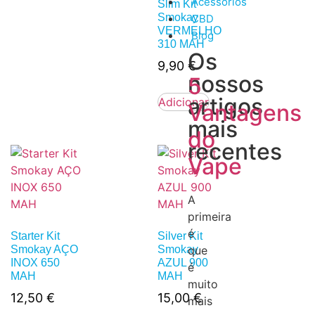
Acessórios
Slim Kit
Smokay
CBD
VERMELHO
Blog
310 MAH
Os
9,90
€
nossos
5
artigos
Adicionar
Vantagens
mais
do
recentes
Vape
A
primeira
é
Starter Kit
Silver Kit
Smokay AÇO
Smokay
que
INOX 650
AZUL 900
é
MAH
MAH
muito
12,50
€
15,00
€
mais