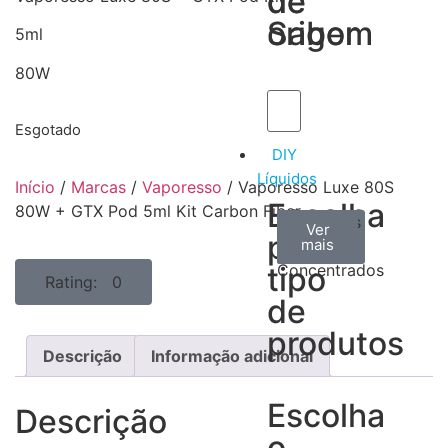
de
de
Sabor
origem
5ml
80W
Esgotado
DIY
Líquidos
Início
/
Marcas
/
Vaporesso
/ Vaporesso Luxe 80S
Escolha
80W + GTX Pod 5ml Kit Carbon Fiber
Aromas
Bases
Accesorios
Ver
Ver
Ver
por
todos
mais
mais
/
tipo
Concentrados
Rating: 0
de
produtos
Descrição
Informação adicional
Escolha
Descrição
o