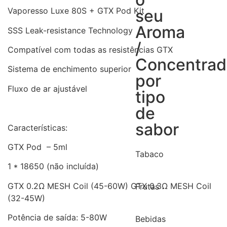
Vaporesso Luxe 80S + GTX Pod Kit
seu
Aroma
SSS Leak-resistance Technology
/
Compatível com todas as resistências GTX
Concentra
Sistema de enchimento superior
por
Fluxo de ar ajustável
tipo
de
sabor
Características:
GTX Pod – 5ml
Tabaco
1 * 18650 (não incluída)
GTX 0.2Ω MESH Coil (45-60W) GTX 0.3Ω MESH Coil
Frutas
(32-45W)
Potência de saída: 5-80W
Bebidas