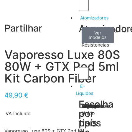
Atomizadores
Partilhar
Atomizador
Claromizadores
Reconstruíveis
Coils
Ver
Ver
Ver
modelos
modelos
modelos
/
Resistencias
Vaporesso Luxe 80S
80W + GTX Pod 5ml
Kit Carbon Fiber
E-
Líquidos
49,90
€
Escolha
Escolha
Tabaco
Frutas
Bebidas
Frescos
Sobremesas
Portugal
Alemanha
USA
Reino
Canadá
França
Malásia
Filipinas
Espanha
Polónia
Grécia
por
por
Unido
IVA Incluido
tipos
país
Vaporesso Luxe 80S + GTX Pod Kit