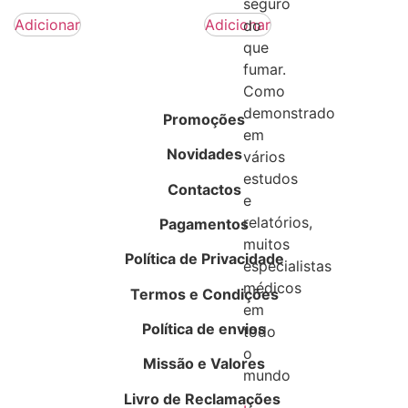
seguro
Adicionar
Adicionar
do
que
fumar.
Como
demonstrado
Promoções
em
Novidades
vários
estudos
Contactos
e
relatórios,
Pagamentos
muitos
Política de Privacidade
especialistas
médicos
Termos e Condições
em
Política de envios
todo
o
Missão e Valores
mundo
Livro de Reclamações