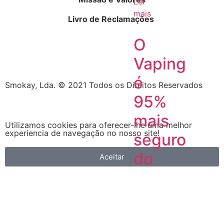
Ler
mais
Livro de Reclamações
O
Vaping
é
Smokay, Lda. © 2021 Todos os Direitos Reservados
95%
mais
Utilizamos cookies para oferecer-lhe uma melhor
experiencia de navegação no nosso site!
seguro
do
Aceitar
que
fumar.
Facto