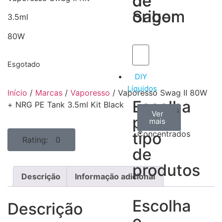
de
de
Sabor
origem
3.5ml
80W
Esgotado
DIY
Líquidos
Início
/
Marcas
/
Vaporesso
/ Vaporesso Swag II 80W
Escolha
+ NRG PE Tank 3.5ml Kit Black
Aromas
Bases
Accesorios
Ver
Ver
Ver
por
todos
mais
mais
/
tipo
Concentrados
Rating: 0
de
produtos
Descrição
Informação adicional
Escolha
Descrição
o