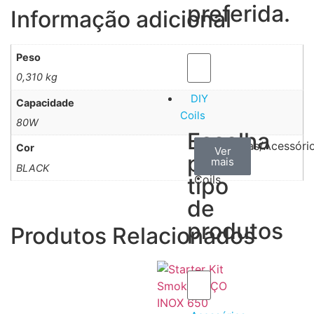
preferida.
Informação adicional
Peso
0,310 kg
DIY
Capacidade
Coils
80W
Escolha
Arame
Algodão
Ferramentas/Acessóri
Cor
Ver
Ver
Ver
por
mais
mais
mais
–
BLACK
tipo
Coils
de
produtos
Produtos Relacionados