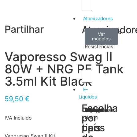
Atomizadores
Partilhar
Atomizador
Claromizadores
Reconstruíveis
Coils
Ver
Ver
Ver
modelos
modelos
modelos
/
Resistencias
Vaporesso Swag II
80W + NRG PE Tank
3.5ml Kit Black
E-
Líquidos
59,50
€
Escolha
Escolha
Tabaco
Frutas
Bebidas
Frescos
Sobremesas
Portugal
Alemanha
USA
Reino
Canadá
França
Malásia
Filipinas
Espanha
Polónia
Grécia
por
por
Unido
IVA Incluido
tipos
país
Vaporesso Swag II Kit