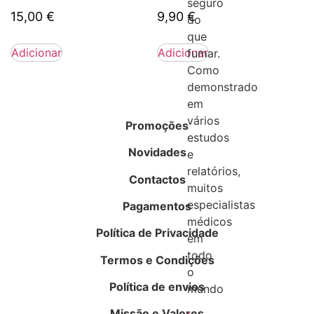
seguro
15,00
€
9,90
€
do
que
Adicionar
Adicionar
fumar.
Como
demonstrado
em
vários
Promoções
estudos
Novidades
e
relatórios,
Contactos
muitos
especialistas
Pagamentos
médicos
Política de Privacidade
em
todo
Termos e Condições
o
Política de envios
mundo
Missão e Valores