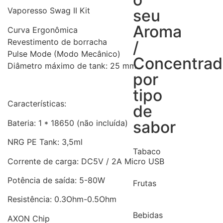
Vaporesso Swag II Kit
seu
Aroma
Curva Ergonômica
Revestimento de borracha
/
Pulse Mode (Modo Mecânico)
Concentra
Diâmetro máximo de tank: 25 mm
por
tipo
Características:
de
sabor
Bateria: 1 * 18650 (não incluída)
NRG PE Tank: 3,5ml
Tabaco
Corrente de carga: DC5V / 2A Micro USB
Potência de saída: 5-80W
Frutas
Resistência: 0.3Ohm-0.5Ohm
Bebidas
AXON Chip