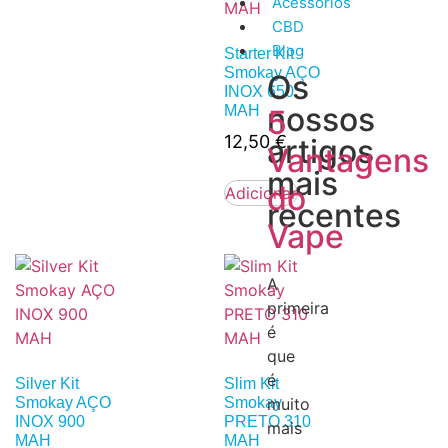
Acessórios
CBD
Blog
Starter Kit
Smokay AÇO
Os
INOX 650
nossos
MAH
5
12,50
€
artigos
Vantagens
mais
do
Adicionar
recentes
Vape
A
primeira
é
que
é
Silver Kit
Slim Kit
Smokay AÇO
Smokay
muito
INOX 900
PRETO 310
mais
MAH
MAH