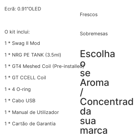
Ecrã: 0.91″OLED
Frescos
O kit inclui:
Sobremesas
1 * Swag II Mod
Escolha
1 * NRG PE TANK (3.5ml)
o
1 * GT4 Meshed Coil (Pre-installed)
se
1 * GT CCELL Coil
Aroma
1 * 4 O-ring
/
Concentra
1 * Cabo USB
da
1 * Manual de Utilizador
sua
1 * Cartão de Garantia
marca