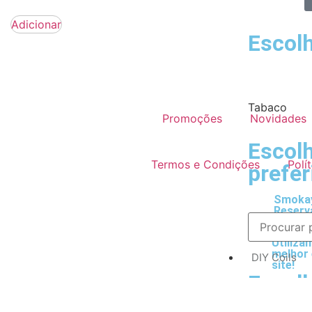
Adicionar
Escolh
Tabaco
Promoções
Novidades
Escol
Termos e Condições
Polí
prefer
Smokay
Reserv
Utiliza
melhor 
DIY Coils
site!
Escolh