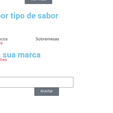
or tipo de sabor
scos
Sobremesas
de
a sua marca
ções
Aceitar