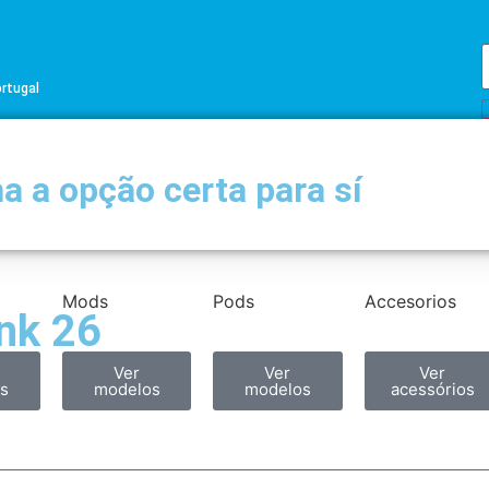
ortugal
a a opção certa para sí
Mods
Pods
Accesorios
nk 26
Ver
Ver
Ver
s
modelos
modelos
acessórios