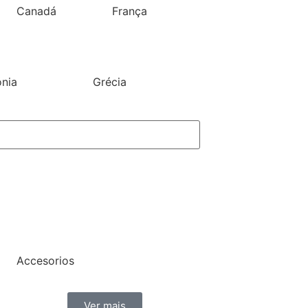
Canadá
França
ónia
Grécia
Accesorios
Ver mais