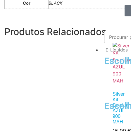
Cor
BLACK
Produtos Relacionados
E-Líquidos
Escolh
Silver
Kit
Escolh
Smokay
AZUL
900
MAH
15,00
€