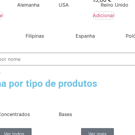
Alemanha
USA
Reino Unido
ar
Adicionar
Filipinas
Espanha
Pol
s
a por tipo de produtos
Concentrados
Bases
Ver todos
Ver mais