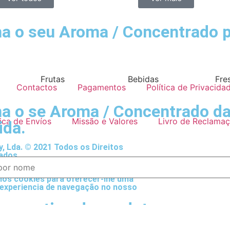
a o seu Aroma / Concentrado p
Frutas
Bebidas
Fre
Contactos
Pagamentos
Política de Privacida
ha o se Aroma / Concentrado d
tica de Envíos
Missão e Valores
Livro de Reclama
ida.
, Lda. © 2021 Todos os Direitos
ados
mos cookies para oferecer-lhe uma
experiencia de navegação no nosso
a por tipo de produtos