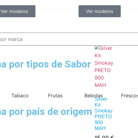
Ver modelos
Ver modelos
a por tipos de Sabor
Tabaco
Frutas
Bebidas
Fresco
Silver
Kit
a por país de origem
Smokay
PRETO
900
MAH
15,00
€