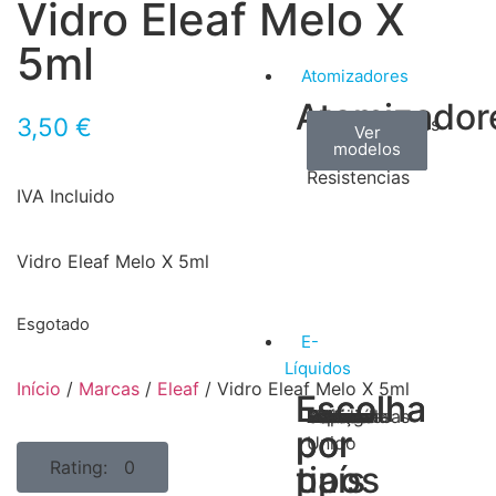
Vidro Eleaf Melo X
5ml
Atomizadores
Atomizador
3,50
€
Claromizadores
Reconstruíveis
Coils
Ver
Ver
Ver
modelos
modelos
modelos
/
Resistencias
IVA Incluido
Vidro Eleaf Melo X 5ml
Esgotado
E-
Líquidos
Início
/
Marcas
/
Eleaf
/ Vidro Eleaf Melo X 5ml
Escolha
Escolha
Tabaco
Frutas
Bebidas
Frescos
Sobremesas
Portugal
Alemanha
USA
Reino
Canadá
França
Malásia
Filipinas
Espanha
Polónia
Grécia
por
por
Unido
Rating: 0
tipos
país