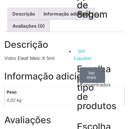
de
de
Sabor
origem
Descrição
Informação adicional
Avaliações (0)
Descrição
DIY
Vidro Eleaf Melo X 5ml
Líquidos
Escolha
Aromas
Bases
Accesorios
Ver
Ver
Ver
Informação adicional
por
todos
mais
mais
/
tipo
Concentrados
Peso
de
0,02 kg
produtos
Avaliações
Escolha