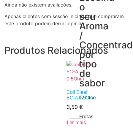
o
Ainda não existem avaliações.
seu
Apenas clientes com sessão iniciada que compraram
Aroma
este produto podem deixar opinião.
/
Concentra
Produtos Relacionados
por
tipo
de
sabor
Coil Eleaf
Tabaco
EC-A 0.5Ohm
3,50
€
Frutas
Ler mais