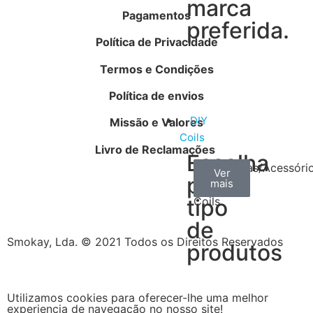
marca
Pagamentos
preferida.
Política de Privacidade
Termos e Condições
Política de envios
DIY
Missão e Valores
Coils
Livro de Reclamações
Escolha
Arame
Algodão
Ferramentas/Acessóri
Ver
Ver
Ver
por
mais
mais
mais
–
tipo
Coils
de
Smokay, Lda. © 2021 Todos os Direitos Reservados
produtos
Utilizamos cookies para oferecer-lhe uma melhor
experiencia de navegação no nosso site!