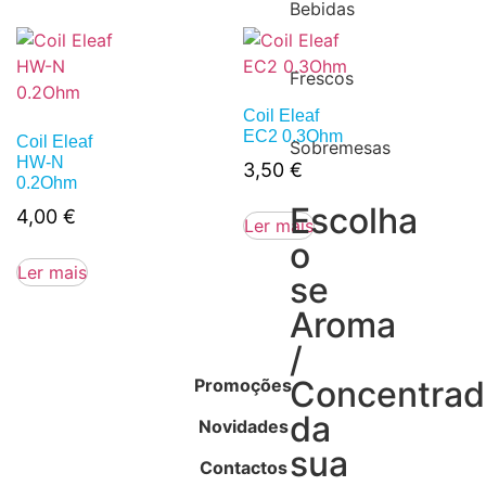
Bebidas
Frescos
Coil Eleaf
EC2 0.3Ohm
Coil Eleaf
Sobremesas
HW-N
3,50
€
0.2Ohm
Escolha
4,00
€
Ler mais
o
Ler mais
se
Aroma
/
Concentra
Promoções
da
Novidades
sua
Contactos