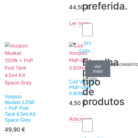
preferida.
44,50
€
Ler mais
DIY
Coils
Escolha
Arame
Algodão
Ferramentas/Acessóri
Ver
Ver
Ver
por
mais
mais
mais
–
tipo
Coils
Coil Voopoo
PNP-VM4
de
0.6Ohm
Voopoo
produtos
Musket 120W
4,50
€
+ PnP Pod
Tank 4.5ml Kit
Adicionar
Space Grey
49,90
€