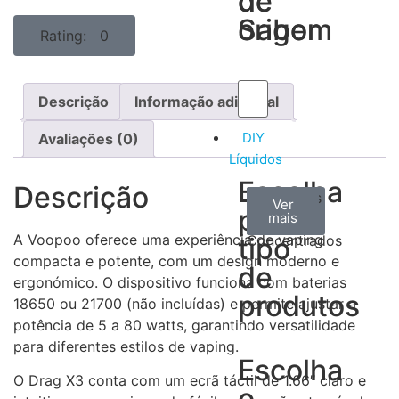
de
de
Sabor
origem
Rating: 0
Descrição
Informação adicional
DIY
Avaliações (0)
Líquidos
Escolha
Descrição
Aromas
Bases
Accesorios
Ver
Ver
Ver
por
todos
mais
mais
/
A Voopoo oferece uma experiência de vaping
tipo
Concentrados
compacta e potente, com um design moderno e
de
ergonómico. O dispositivo funciona com baterias
produtos
18650 ou 21700 (não incluídas) e permite ajustar a
potência de 5 a 80 watts, garantindo versatilidade
para diferentes estilos de vaping.
Escolha
O Drag X3 conta com um ecrã táctil de 1.66″ claro e
o