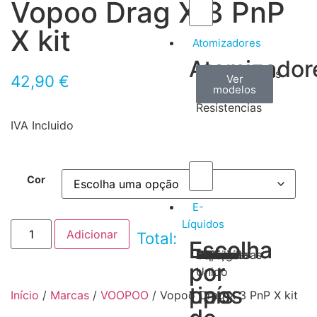
Vopoo Drag X 3 PnP
X kit
Atomizadores
Atomizador
Claromizadores
Reconstruíveis
Coils
42,90
€
Ver
Ver
Ver
modelos
modelos
modelos
/
Resistencias
IVA Incluido
Cor
E-
Líquidos
Adicionar
Total:
Escolha
Escolha
Tabaco
Frutas
Bebidas
Frescos
Sobremesas
Portugal
Alemanha
USA
Reino
Canadá
França
Malásia
Filipinas
Espanha
Polónia
Grécia
por
por
Unido
tipos
país
Início
/
Marcas
/
VOOPOO
/ Vopoo Drag X 3 PnP X kit