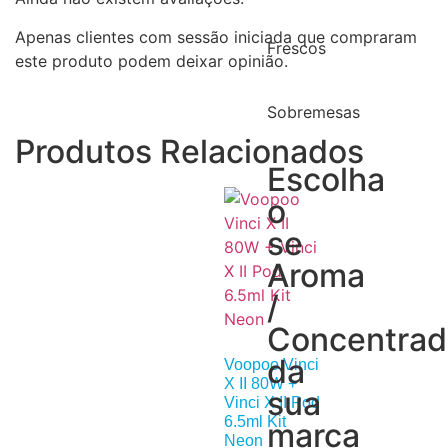
Apenas clientes com sessão iniciada que compraram
Frescos
este produto podem deixar opinião.
Sobremesas
Produtos Relacionados
Escolha
o
se
Aroma
/
Concentra
da
Voopoo Vinci
X II 80W +
sua
Vinci X II Pod
6.5ml Kit
marca
Neon