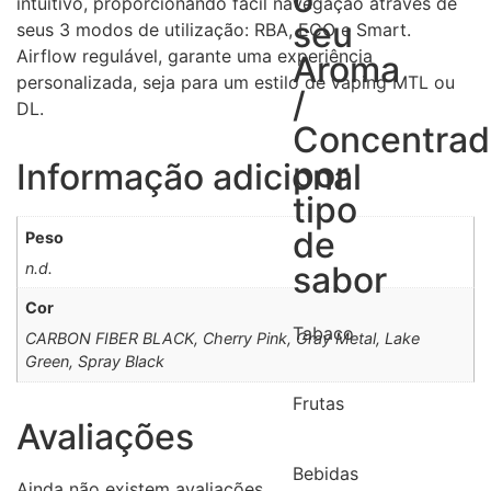
intuitivo, proporcionando fácil navegação através de
seu
seus 3 modos de utilização: RBA, ECO e Smart.
Airflow regulável, garante uma experiência
Aroma
personalizada, seja para um estilo de vaping MTL ou
/
DL.
Concentra
por
Informação adicional
tipo
de
Peso
n.d.
sabor
Cor
Tabaco
CARBON FIBER BLACK, Cherry Pink, Gray Metal, Lake
Green, Spray Black
Frutas
Avaliações
Bebidas
Ainda não existem avaliações.