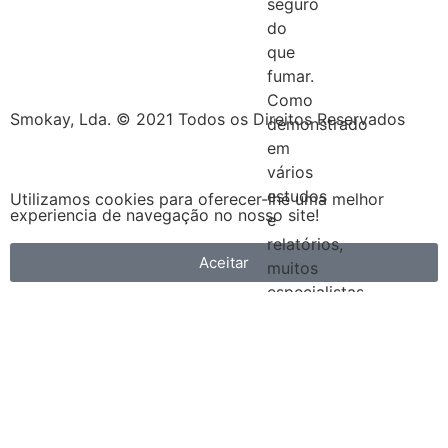
seguro
do
que
fumar.
Como
Smokay, Lda. © 2021 Todos os Direitos Reservados
demonstrado
em
vários
estudos
Utilizamos cookies para oferecer-lhe uma melhor
experiencia de navegação no nosso site!
e
relatórios,
Aceitar
muitos
especialistas
médicos
em
todo
o
mundo