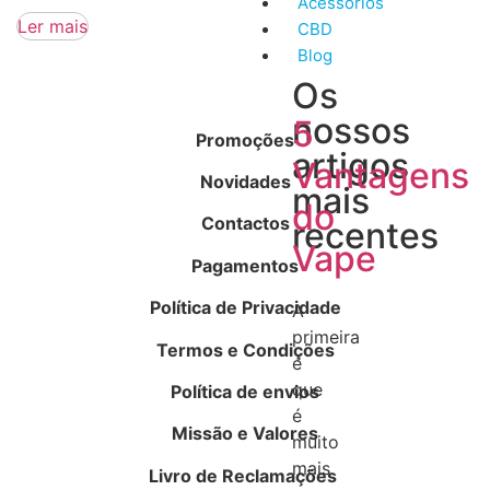
Acessórios
Ler mais
CBD
Blog
Os
nossos
5
Promoções
artigos
Vantagens
Novidades
mais
do
Contactos
recentes
Vape
Pagamentos
Política de Privacidade
A
primeira
Termos e Condições
é
que
Política de envios
é
Missão e Valores
muito
mais
Livro de Reclamações