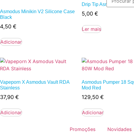
Drip Tip Asmodus Dinky
Asmodus Minikin V2 Silicone Case
5,00
€
Black
4,50
€
Ler mais
Adicionar
Vapeporn X Asmodus Vault RDA
Asmodus Pumper 18 Sq
Stainless
Mod Red
37,90
€
129,50
€
Adicionar
Adicionar
Promoções
Novidades