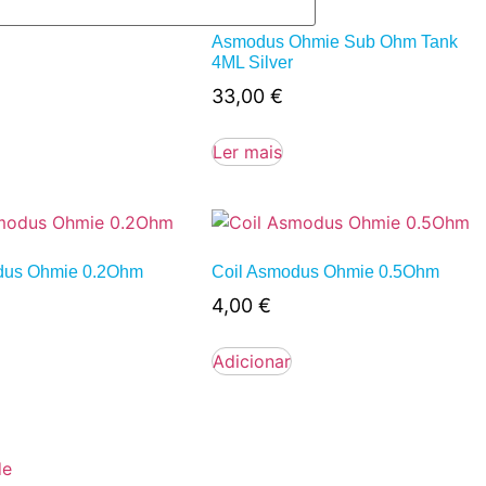
oluna RTA 2.5ML
Asmodus Ohmie Sub Ohm Tank
4ML Silver
33,00
€
Ler mais
dus Ohmie 0.2Ohm
Coil Asmodus Ohmie 0.5Ohm
4,00
€
Adicionar
de