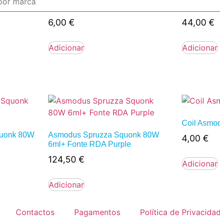
 r510
Drip Tip Asmodus Voluna RTA
Asmodus V
6,00
€
44,00
€
Adicionar
Adicionar
Coil Asmo
uonk 80W
Asmodus Spruzza Squonk 80W
4,00
€
6ml+ Fonte RDA Purple
124,50
€
Adicionar
Adicionar
Contactos
Pagamentos
Política de Privacida