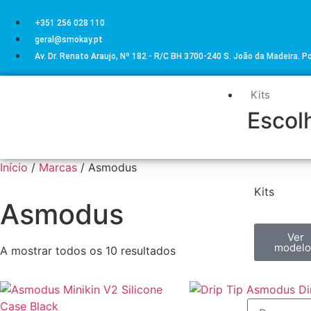
+351 256 028 110
geral@smokay.pt
Av. Dr. Renato Araujo, Nº 182 - R/C BH 3700-240 S. João da Madeira. P
Kits
Escolh
Início
/
Marcas
/ Asmodus
Kits
Asmodus
Ver
modelo
A mostrar todos os 10 resultados