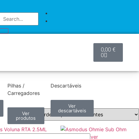
0,00
€
0
Pilhas /
Descartáveis
Carregadores
Ver
descartáveis
Ver
produtos