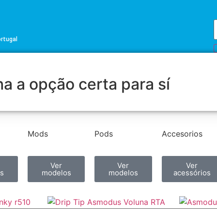
ortugal
a a opção certa para sí
Mods
Pods
Accesorios
Ver
Ver
Ver
s
modelos
modelos
acessórios