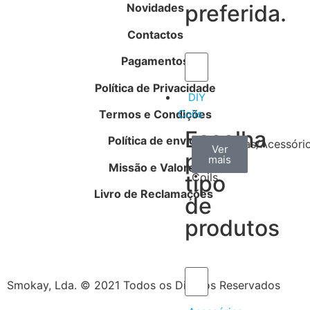
preferida.
Novidades
Contactos
Pagamentos
Política de Privacidade
DIY
Termos e Condições
Coils
Escolha
Política de envios
Arame
Algodão
Ferramentas/Acessóri
Ver
Ver
Ver
por
mais
mais
mais
–
Missão e Valores
tipo
Coils
Livro de Reclamações
de
produtos
Smokay, Lda. © 2021 Todos os Direitos Reservados