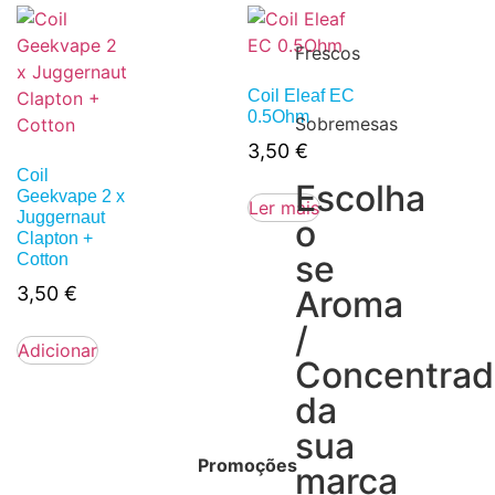
Frescos
Coil Eleaf EC
0.5Ohm
Sobremesas
3,50
€
Coil
Escolha
Geekvape 2 x
Ler mais
Juggernaut
o
Clapton +
se
Cotton
3,50
€
Aroma
/
Adicionar
Concentra
da
sua
Promoções
marca