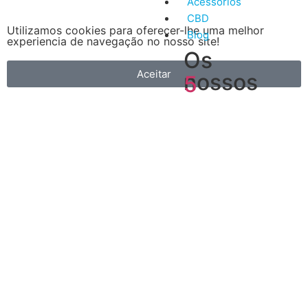
Acessórios
CBD
Utilizamos cookies para oferecer-lhe uma melhor
Blog
experiencia de navegação no nosso site!
Os
Aceitar
nossos
5
artigos
Vantagens
mais
do
recentes
Vape
A
primeira
é
que
é
muito
mais