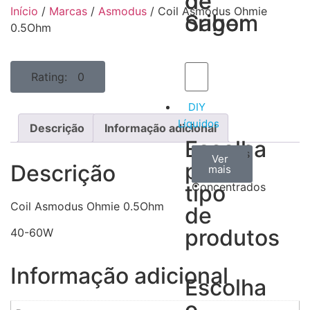
de
de
Início
/
Marcas
/
Asmodus
/ Coil Asmodus Ohmie
Sabor
origem
0.5Ohm
Rating: 0
DIY
Líquidos
Descrição
Informação adicional
Escolha
Aromas
Bases
Accesorios
Ver
Ver
Ver
por
Descrição
todos
mais
mais
/
tipo
Concentrados
Coil Asmodus Ohmie 0.5Ohm
de
produtos
40-60W
Informação adicional
Escolha
o