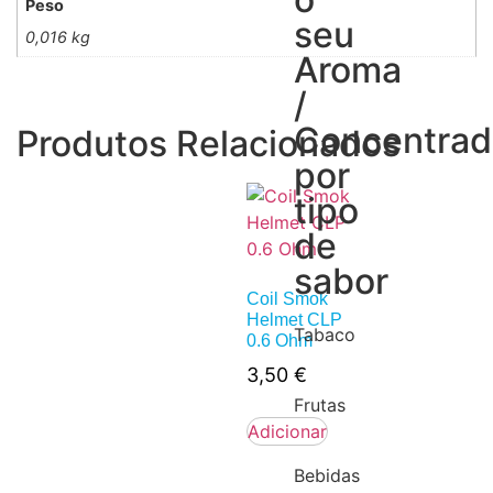
Peso
seu
0,016 kg
Aroma
/
Concentra
Produtos Relacionados
por
tipo
de
sabor
Coil Smok
Helmet CLP
Tabaco
0.6 Ohm
3,50
€
Frutas
Adicionar
Bebidas