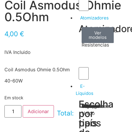
Coil Asmodus Ohmie
0.5Ohm
Atomizadores
Atomizador
Claromizadores
Reconstruíveis
Coils
4,00
€
Ver
Ver
Ver
modelos
modelos
modelos
/
Resistencias
IVA Incluido
Coil Asmodus Ohmie 0.5Ohm
40-60W
E-
Líquidos
Em stock
Escolha
Escolha
Tabaco
Frutas
Bebidas
Frescos
Sobremesas
Portugal
Alemanha
USA
Reino
Canadá
França
Malásia
Filipinas
Espanha
Polónia
Grécia
por
por
Adicionar
Total:
Unido
tipos
país