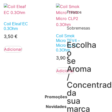
Frescos
Coil Eleaf EC
Sobremesas
0.3Ohm
3,50
€
Coil Smok
Micro TFV4 –
Escolha
Micro CLP2
Adicionar
0.3Ohm
o
3,90
€
se
Aroma
Adicionar
/
Concentra
da
Promoções
sua
Novidades
marca