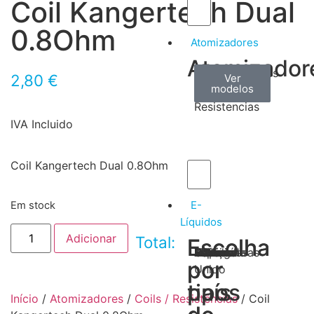
Coil Kangertech Dual
0.8Ohm
Atomizadores
Atomizador
Claromizadores
Reconstruíveis
Coils
2,80
€
Ver
Ver
Ver
modelos
modelos
modelos
/
Resistencias
IVA Incluido
Coil Kangertech Dual 0.8Ohm
E-
Em stock
Líquidos
Adicionar
Total:
Escolha
Escolha
Tabaco
Frutas
Bebidas
Frescos
Sobremesas
Portugal
Alemanha
USA
Reino
Canadá
França
Malásia
Filipinas
Espanha
Polónia
Grécia
por
por
Unido
tipos
país
Início
/
Atomizadores
/
Coils / Resistências
/ Coil