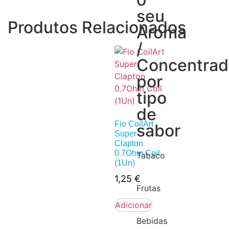
seu
Produtos Relacionados
Aroma
/
Concentra
por
tipo
de
Fio CoilArt
sabor
Super
Clapton
0.7Ohm Coil
Tabaco
(1Un)
1,25
€
Frutas
Adicionar
Bebidas