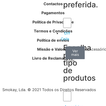
preferida.
Contactos
Pagamentos
Política de Privacidade
Termos e Condições
DIY
Coils
Política de envios
Escolha
Missão e Valores
Arame
Algodão
Ferramentas/Acessóri
Ver
Ver
Ver
por
mais
mais
mais
–
Livro de Reclamações
tipo
Coils
de
produtos
Smokay, Lda. © 2021 Todos os Direitos Reservados