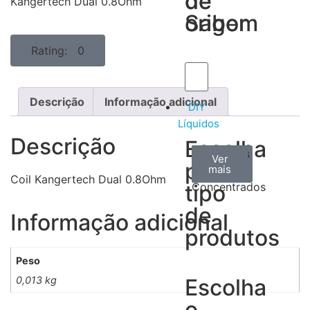
de
de
Kangertech Dual 0.8Ohm
Sabor
origem
Rating: 0
Descrição
Informação adicional
DIY
Líquidos
Descrição
Escolha
Aromas
Bases
Accesorios
Ver
Ver
Ver
por
todos
mais
mais
/
Coil Kangertech Dual 0.8Ohm
tipo
Concentrados
de
Informação adicional
produtos
Peso
0,013 kg
Escolha
o