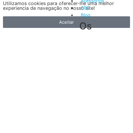
Acessórios
Utilizamos cookies para oferecer-lhe uma melhor
experiencia de navegação no nosso site!
CBD
Blog
Aceitar
Os
nossos
5
artigos
Vantagens
mais
do
recentes
Vape
A
primeira
é
que
é
muito
mais