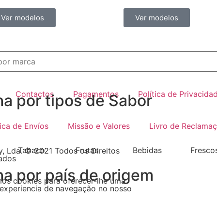
Ver modelos
Ver modelos
Contactos
Pagamentos
Política de Privacida
ha por tipos de Sabor
tica de Envíos
Missão e Valores
Livro de Reclama
Tabaco
Frutas
Bebidas
Fresco
, Lda. © 2021 Todos os Direitos
ados
ha por país de origem
mos cookies para oferecer-lhe uma
experiencia de navegação no nosso