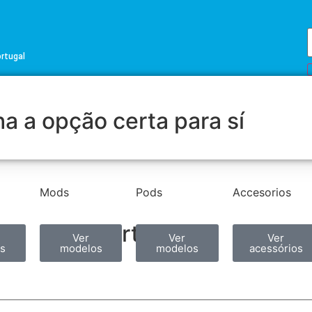
ortugal
a a opção certa para sí
Mods
Pods
Accesorios
Partilhar
Ver
Ver
Ver
s
modelos
modelos
acessórios