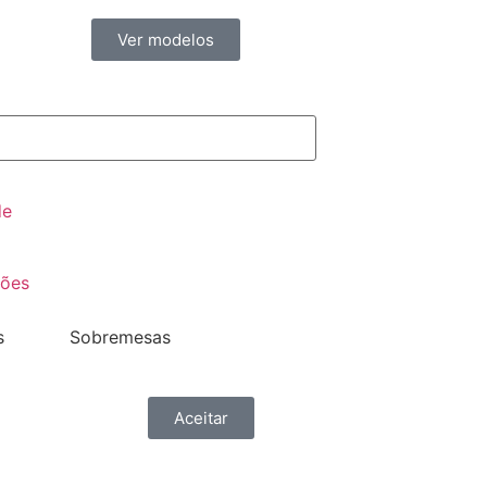
Ver modelos
de
ções
s
Sobremesas
Aceitar