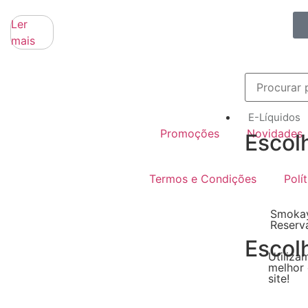
Ler
mais
E-Líquidos
Promoções
Novidades
Escol
Termos e Condições
Polí
Smokay
Reserv
Escol
Utiliza
melhor 
site!