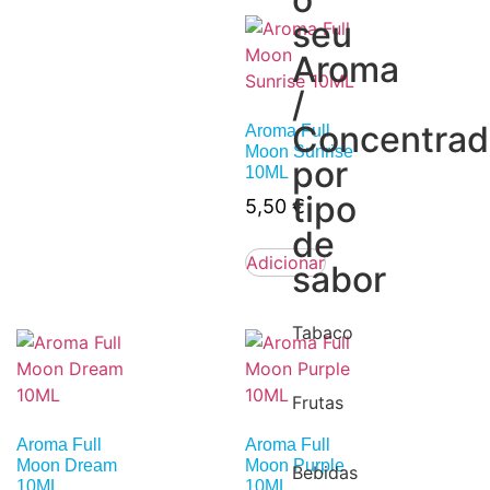
seu
Aroma
/
Concentra
Aroma Full
Moon Sunrise
por
10ML
tipo
5,50
€
de
Adicionar
sabor
Tabaco
Frutas
Aroma Full
Aroma Full
Moon Dream
Moon Purple
Bebidas
10ML
10ML