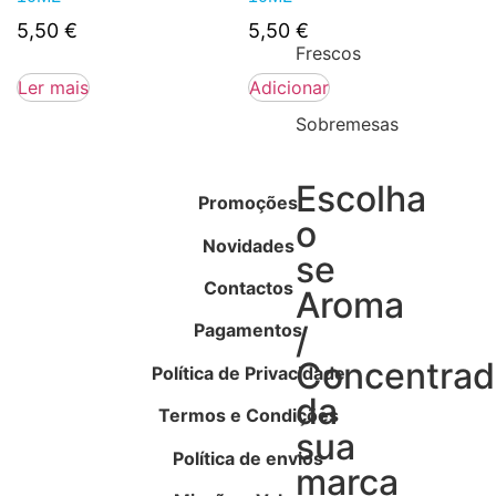
5,50
€
5,50
€
Frescos
Ler mais
Adicionar
Sobremesas
Escolha
Promoções
o
Novidades
se
Contactos
Aroma
Pagamentos
/
Concentra
Política de Privacidade
da
Termos e Condições
sua
Política de envios
marca