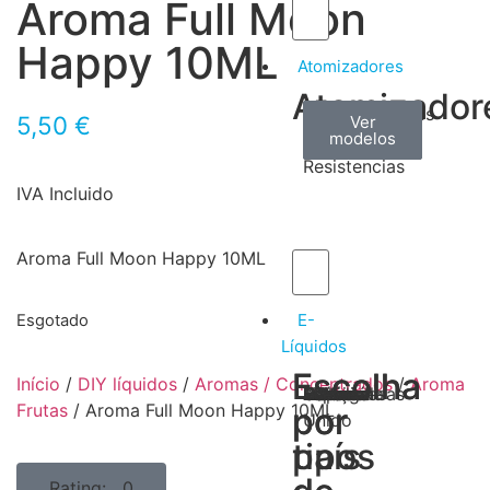
Aroma Full Moon
Happy 10ML
Atomizadores
Atomizador
Claromizadores
Reconstruíveis
Coils
5,50
€
Ver
Ver
Ver
modelos
modelos
modelos
/
Resistencias
IVA Incluido
Aroma Full Moon Happy 10ML
E-
Esgotado
Líquidos
Escolha
Escolha
Início
/
DIY líquidos
/
Aromas / Concentrados
/
Aroma
Tabaco
Frutas
Bebidas
Frescos
Sobremesas
Portugal
Alemanha
USA
Reino
Canadá
França
Malásia
Filipinas
Espanha
Polónia
Grécia
Frutas
/ Aroma Full Moon Happy 10ML
por
por
Unido
tipos
país
Rating: 0