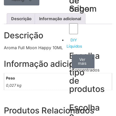
de
de
Sabor
origem
Descrição
Informação adicional
Descrição
DIY
Líquidos
Aroma Full Moon Happy 10ML
Escolha
Aromas
Bases
Accesorios
Ver
Ver
Ver
Informação adicional
por
todos
mais
mais
/
tipo
Concentrados
de
Peso
0,027 kg
produtos
Escolha
Produtos Relacionados
o