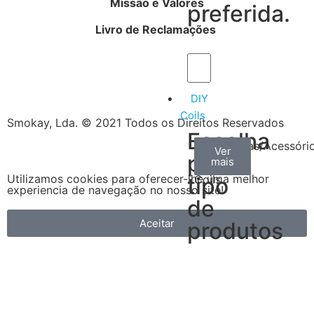
Missão e Valores
preferida.
Livro de Reclamações
DIY
Coils
Smokay, Lda. © 2021 Todos os Direitos Reservados
Escolha
Arame
Algodão
Ferramentas/Acessóri
Ver
Ver
Ver
por
mais
mais
mais
–
Utilizamos cookies para oferecer-lhe uma melhor
tipo
Coils
experiencia de navegação no nosso site!
de
Aceitar
produtos