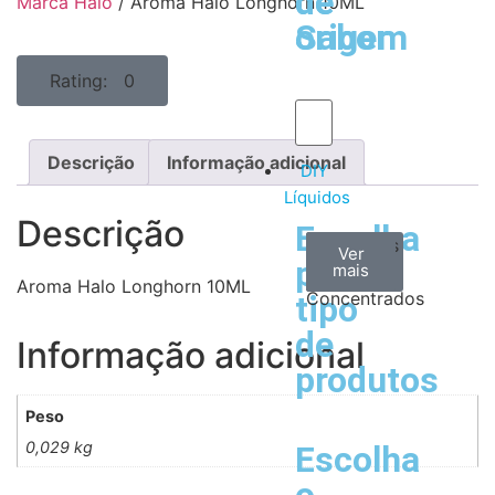
de
de
Marca Halo
/ Aroma Halo Longhorn 10ML
Sabor
origem
Rating: 0
Descrição
Informação adicional
DIY
Líquidos
Descrição
Escolha
Aromas
Bases
Accesorios
Ver
Ver
Ver
por
todos
mais
mais
/
Aroma Halo Longhorn 10ML
Concentrados
tipo
de
Informação adicional
produtos
Peso
0,029 kg
Escolha