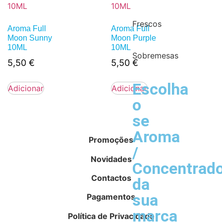
Frescos
Aroma Full
Aroma Full
Moon Sunny
Moon Purple
10ML
10ML
Sobremesas
5,50
€
5,50
€
Escolha
Adicionar
Adicionar
o
se
Aroma
Promoções
/
Novidades
Concentrad
Contactos
da
sua
Pagamentos
marca
Política de Privacidade