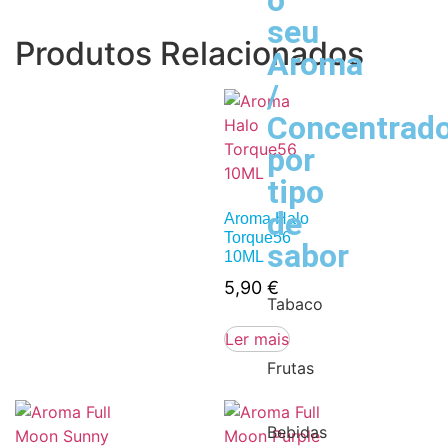
o
seu
Produtos Relacionados
Aroma
/
Concentrad
por
tipo
de
Aroma Halo
Torque56
sabor
10ML
5,90
€
Tabaco
Ler mais
Frutas
Bebidas