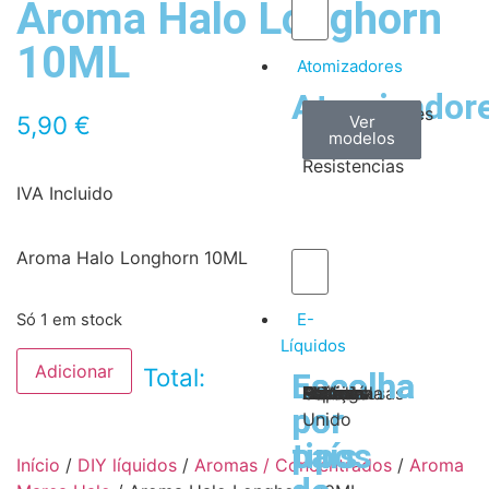
Aroma Halo Longhorn
10ML
Atomizadores
Atomizador
Claromizadores
Reconstruíveis
Coils
5,90
€
Ver
Ver
Ver
modelos
modelos
modelos
/
Resistencias
IVA Incluido
Aroma Halo Longhorn 10ML
E-
Só 1 em stock
Líquidos
Adicionar
Total:
Escolha
Escolha
Tabaco
Frutas
Bebidas
Frescos
Sobremesas
Portugal
Alemanha
USA
Reino
Canadá
França
Malásia
Filipinas
Espanha
Polónia
Grécia
por
por
Unido
tipos
país
Início
/
DIY líquidos
/
Aromas / Concentrados
/
Aroma