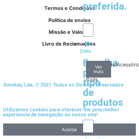
preferida.
Termos e Condições
Política de envios
Missão e Valores
Livro de Reclamações
DIY
Coils
Escolha
Arame
Algodão
Ferramentas/Acessóri
Ver
Ver
Ver
por
mais
mais
mais
–
Coils
tipo
Smokay, Lda. © 2021 Todos os Direitos Reservados
de
produtos
Utilizamos cookies para oferecer-lhe uma melhor
experiencia de navegação no nosso site!
Aceitar