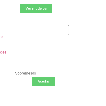
Ver modelos
de
ções
s
Sobremesas
Aceitar