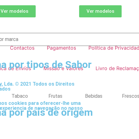
Ver modelos
Ver modelos
Contactos
Pagamentos
Política de Privacida
a por tipos de Sabor
tica de Envíos
Missão e Valores
Livro de Reclama
, Lda. © 2021 Todos os Direitos
ados
Tabaco
Frutas
Bebidas
Fresco
mos cookies para oferecer-lhe uma
experiencia de navegação no nosso
a por país de origem