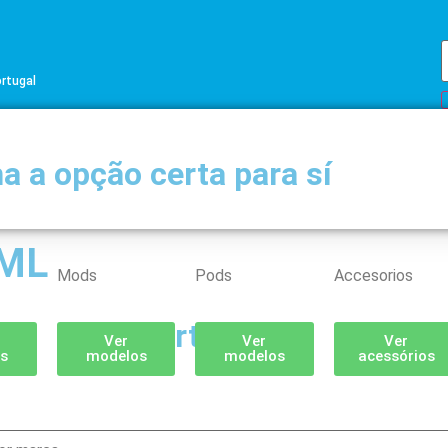
ortugal
a a opção certa para sí
0ML
Mods
Pods
Accesorios
Partilhar
Ver
Ver
Ver
s
modelos
modelos
acessórios