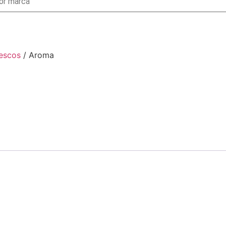
escos
/ Aroma