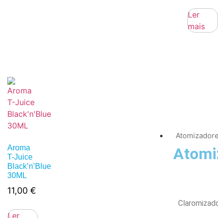
Ler
mais
Atomizador
Aroma
Atomi
T-Juice
Black’n’Blue
30ML
11,00
€
Claromizad
Ler