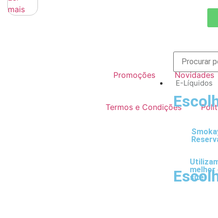
mais
Promoções
Novidades
E-Líquidos
Escolh
Termos e Condições
Polí
Smokay
Reserv
Utiliza
melhor 
Escolh
site!