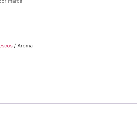
escos
/ Aroma