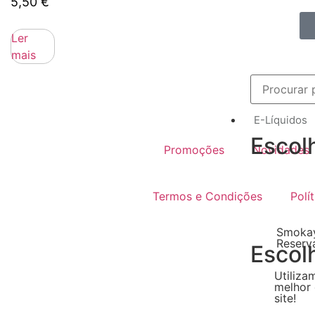
5,50
€
Ler
mais
E-Líquidos
Escol
Promoções
Novidades
Termos e Condições
Polí
Smokay
Reserv
Escol
Utiliza
melhor 
site!