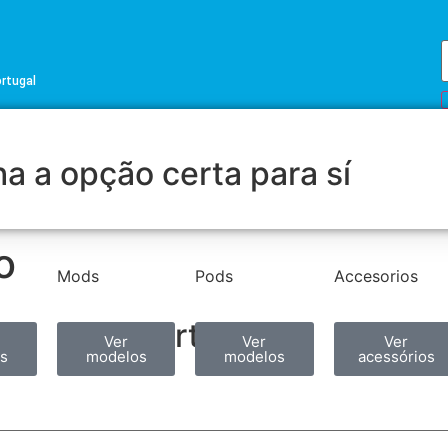
ortugal
a a opção certa para sí
o
Mods
Pods
Accesorios
Partilhar
Ver
Ver
Ver
s
modelos
modelos
acessórios