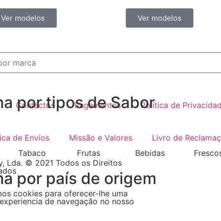
Ver modelos
Ver modelos
ha por tipos de Sabor
Contactos
Pagamentos
Política de Privacida
tica de Envíos
Missão e Valores
Livro de Reclama
Tabaco
Frutas
Bebidas
Fresco
, Lda. © 2021 Todos os Direitos
ados
ha por país de origem
mos cookies para oferecer-lhe uma
experiencia de navegação no nosso