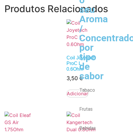
o
Produtos Relacionados
seu
Aroma
/
Concentrad
por
tipo
Coil Joyetech
de
ProC L
0.6Ohm
sabor
3,50
€
Tabaco
Adicionar
Frutas
Bebidas