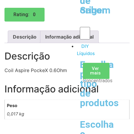
de
de
Sabor
origem
Rating: 0
Descrição
Informação adicional
DIY
Descrição
Líquidos
Escolha
Aromas
Bases
Accesorios
Ver
Ver
Ver
Coil Aspire PockeX 0.6Ohm
por
todos
mais
mais
/
Concentrados
tipo
Informação adicional
de
produtos
Peso
0,017 kg
Escolha