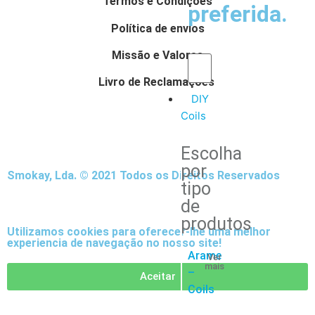
Termos e Condições
preferida.
Política de envios
Missão e Valores
Livro de Reclamações
DIY
Coils
Escolha
por
Smokay, Lda. © 2021 Todos os Direitos Reservados
tipo
de
produtos
Utilizamos cookies para oferecer-lhe uma melhor
experiencia de navegação no nosso site!
Arame
Ver
mais
–
Aceitar
Coils