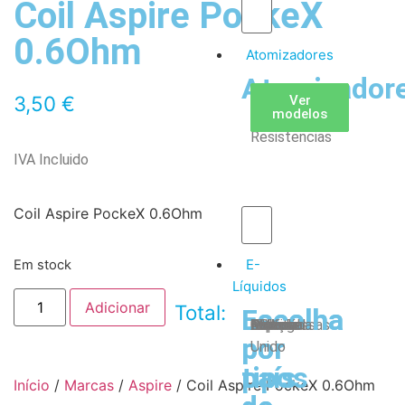
Coil Aspire PockeX
0.6Ohm
Atomizadores
Atomizador
Claromizadores
Reconstruíveis
Coils
3,50
€
Ver
Ver
Ver
modelos
modelos
modelos
/
Resistencias
IVA Incluido
Coil Aspire PockeX 0.6Ohm
E-
Em stock
Líquidos
Adicionar
Total:
Escolha
Escolha
Tabaco
Frutas
Bebidas
Frescos
Sobremesas
Portugal
Alemanha
USA
Reino
Canadá
França
Malásia
Filipinas
Espanha
Polónia
Grécia
por
por
Unido
tipos
país
Início
/
Marcas
/
Aspire
/ Coil Aspire PockeX 0.6Ohm