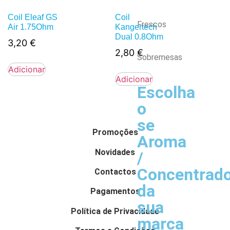
Coil Eleaf GS
Coil
Frescos
Air 1.75Ohm
Kangertech
Dual 0.8Ohm
3,20
€
2,80
€
Sobremesas
Adicionar
Adicionar
Escolha
o
se
Promoções
Aroma
Novidades
/
Concentrad
Contactos
da
Pagamentos
sua
Política de Privacidade
marca