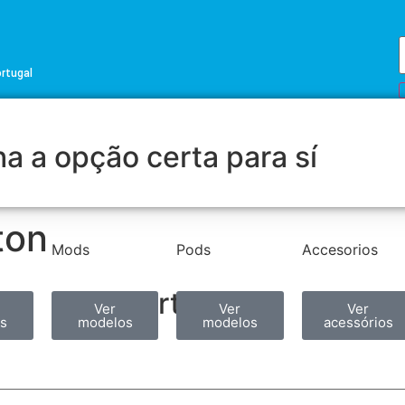
ortugal
a a opção certa para sí
ton
Mods
Pods
Accesorios
Partilhar
Ver
Ver
Ver
s
modelos
modelos
acessórios