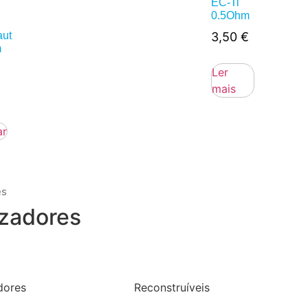
EC-Ti
0.5Ohm
aut
3,50
€
m
Ler
mais
ar
es
zadores
dores
Reconstruíveis