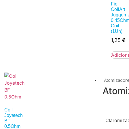
Fio
CoilArt
Juggern
0.45Oh
Coil
(1Un)
1,25
€
Adicion
Atomizador
Atomi
Coil
Joyetech
Claromiza
BF
0.5Ohm