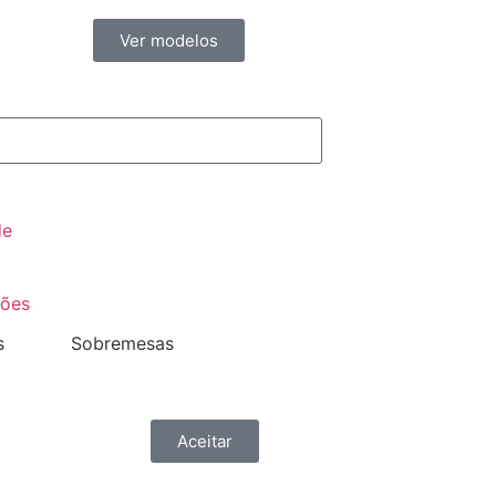
Ver modelos
de
ções
s
Sobremesas
Aceitar