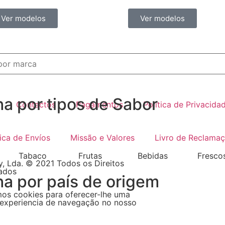
Ver modelos
Ver modelos
ha por tipos de Sabor
Contactos
Pagamentos
Política de Privacida
tica de Envíos
Missão e Valores
Livro de Reclama
Tabaco
Frutas
Bebidas
Fresco
, Lda. © 2021 Todos os Direitos
ados
ha por país de origem
mos cookies para oferecer-lhe uma
experiencia de navegação no nosso