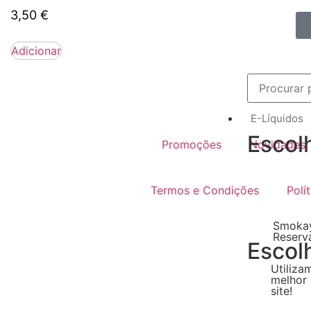
3,50
€
Adicionar
E-Líquidos
Escol
Promoções
Novidades
Termos e Condições
Polí
Smokay
Reserv
Escol
Utiliza
melhor 
site!