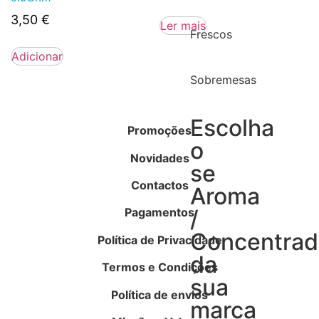
3,50
€
Ler mais
Frescos
Adicionar
Sobremesas
Escolha
Promoções
o
Novidades
se
Contactos
Aroma
Pagamentos
/
Concentra
Política de Privacidade
da
Termos e Condições
sua
Política de envios
marca