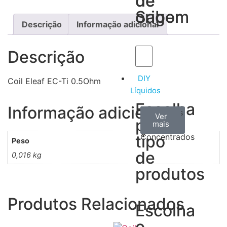
de
de
Sabor
origem
Descrição
Informação adicional
Descrição
DIY
Coil Eleaf EC-Ti 0.5Ohm
Líquidos
Escolha
Informação adicional
Aromas
Bases
Accesorios
Ver
Ver
Ver
por
todos
mais
mais
/
tipo
Concentrados
Peso
de
0,016 kg
produtos
Produtos Relacionados
Escolha
o