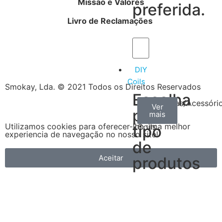
Missão e Valores
preferida.
Livro de Reclamações
DIY
Coils
Smokay, Lda. © 2021 Todos os Direitos Reservados
Escolha
Arame
Algodão
Ferramentas/Acessóri
Ver
Ver
Ver
por
mais
mais
mais
–
Utilizamos cookies para oferecer-lhe uma melhor
tipo
Coils
experiencia de navegação no nosso site!
de
Aceitar
produtos