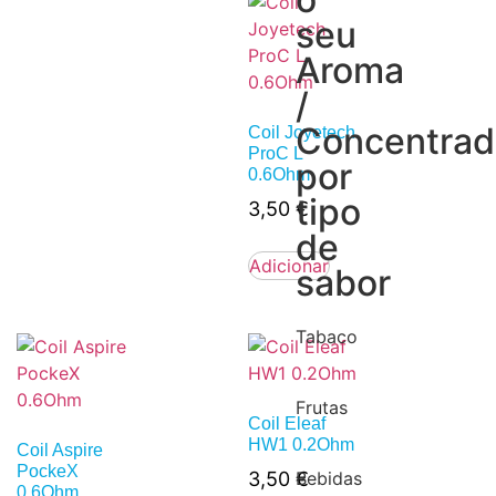
seu
Aroma
/
Concentra
Coil Joyetech
ProC L
por
0.6Ohm
tipo
3,50
€
de
Adicionar
sabor
Tabaco
Frutas
Coil Eleaf
HW1 0.2Ohm
Coil Aspire
PockeX
3,50
€
Bebidas
0.6Ohm