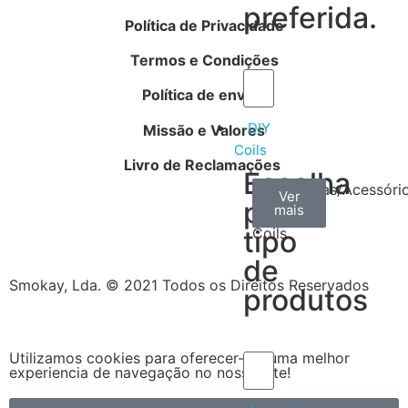
preferida.
Política de Privacidade
Termos e Condições
Política de envios
DIY
Missão e Valores
Coils
Livro de Reclamações
Escolha
Arame
Algodão
Ferramentas/Acessóri
Ver
Ver
Ver
por
mais
mais
mais
–
tipo
Coils
de
Smokay, Lda. © 2021 Todos os Direitos Reservados
produtos
Utilizamos cookies para oferecer-lhe uma melhor
experiencia de navegação no nosso site!