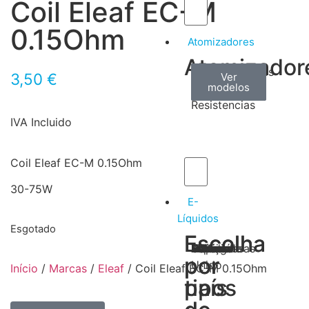
Coil Eleaf EC-M
0.15Ohm
Atomizadores
Atomizador
Claromizadores
Reconstruíveis
Coils
3,50
€
Ver
Ver
Ver
modelos
modelos
modelos
/
Resistencias
IVA Incluido
Coil Eleaf EC-M 0.15Ohm
30-75W
E-
Líquidos
Esgotado
Escolha
Escolha
Tabaco
Frutas
Bebidas
Frescos
Sobremesas
Portugal
Alemanha
USA
Reino
Canadá
França
Malásia
Filipinas
Espanha
Polónia
Grécia
por
por
Unido
Início
/
Marcas
/
Eleaf
/ Coil Eleaf EC-M 0.15Ohm
tipos
país