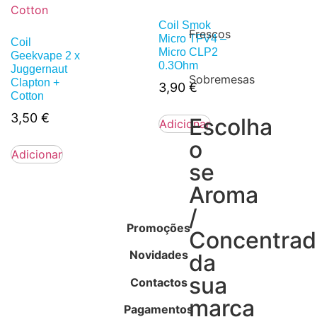
Coil Smok
Frescos
Micro TFV4 –
Coil
Micro CLP2
Geekvape 2 x
0.3Ohm
Juggernaut
Sobremesas
Clapton +
3,90
€
Cotton
3,50
€
Escolha
Adicionar
o
Adicionar
se
Aroma
/
Promoções
Concentra
Novidades
da
sua
Contactos
marca
Pagamentos