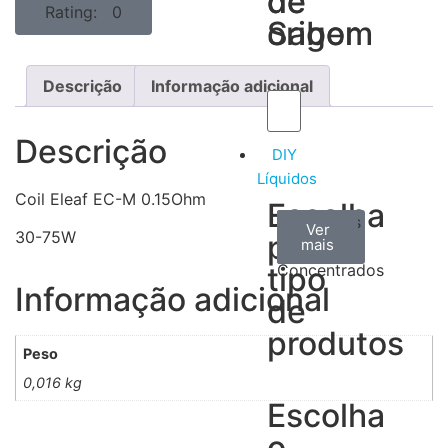
de
de
Rating: 0
Sabor
origem
Descrição
Informação adicional
Descrição
DIY
Líquidos
Coil Eleaf EC-M 0.15Ohm
Escolha
Aromas
Bases
Accesorios
Ver
Ver
Ver
30-75W
por
todos
mais
mais
/
tipo
Concentrados
Informação adicional
de
produtos
Peso
0,016 kg
Escolha
o