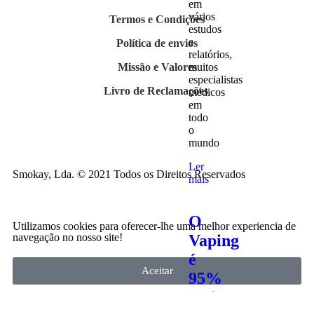
em
vários
Termos e Condições
estudos
e
Política de envios
relatórios,
muitos
Missão e Valores
especialistas
Livro de Reclamações
médicos
em
todo
o
mundo
Ler
Smokay, Lda. © 2021 Todos os Direitos Reservados
mais
O
Utilizamos cookies para oferecer-lhe uma melhor experiencia de
Vaping
navegação no nosso site!
é
Aceitar
95%
mais