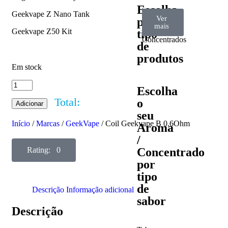
Escolha
Geekvape Z Nano Tank
Ver
Ver
Ver
por
Aromas
Bases
Accesorios
todos
mais
mais
/
Geekvape Z50 Kit
tipo
Concentrados
de
produtos
Em stock
Escolha
Total:
o
Adicionar
seu
Início
/
Marcas
/
GeekVape
/ Coil Geekvape B 0.6Ohm
Aroma
/
Rating: 0
Concentrado
por
tipo
de
Descrição
Informação adicional
sabor
Descrição