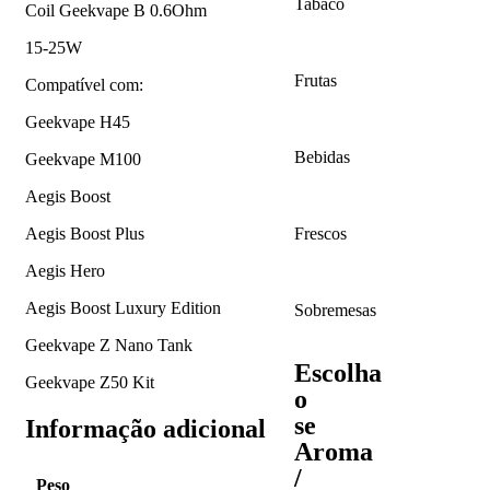
Tabaco
Coil Geekvape B 0.6Ohm
15-25W
Frutas
Compatível com:
Geekvape H45
Bebidas
Geekvape M100
Aegis Boost
Aegis Boost Plus
Frescos
Aegis Hero
Aegis Boost Luxury Edition
Sobremesas
Geekvape Z Nano Tank
Escolha
Geekvape Z50 Kit
o
se
Informação adicional
Aroma
/
Peso