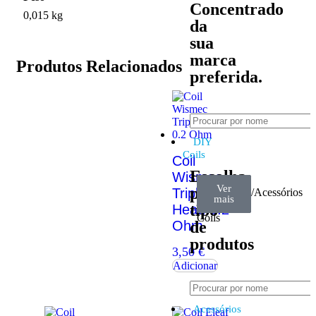
Concentrado
0,015 kg
da
sua
marca
Produtos Relacionados
preferida.
DIY
Coils
Coil
Escolha
Wismec
Ver
Ver
Ver
por
Triple-
Arame
Algodão
Ferramentas/Acessórios
mais
mais
mais
–
tipo
Head 0.2
Coils
Ohm
de
produtos
3,50
€
Adicionar
Acessórios