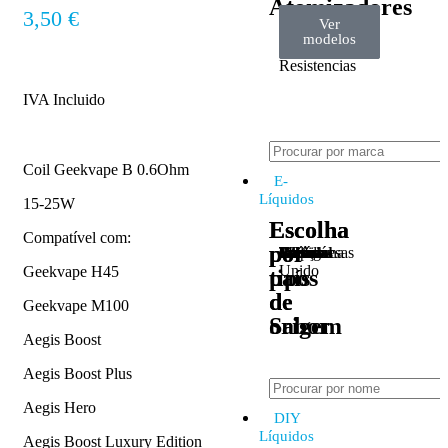
Atomizadores
3,50
€
Ver
Ver
Ver
Claromizadores
Reconstruíveis
Coils
modelos
modelos
modelos
/
Resistencias
IVA Incluido
Coil Geekvape B 0.6Ohm
E-
Líquidos
15-25W
Escolha
Escolha
Compatível com:
por
por
Tabaco
Frutas
Bebidas
Frescos
Sobremesas
Portugal
Alemanha
USA
Reino
Canadá
França
Malásia
Filipinas
Espanha
Polónia
Grécia
Unido
Geekvape H45
tipos
país
de
de
Geekvape M100
Sabor
origem
Aegis Boost
Aegis Boost Plus
Aegis Hero
DIY
Líquidos
Aegis Boost Luxury Edition