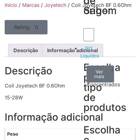
de
de
Início
/
Marcas
/
Joyetech
/ Coil Joyetech BF 0.6Ohm
Sabor
origem
Rating: 0
DIY
Descrição
Informação adicional
Líquidos
Escolha
Descrição
Aromas
Bases
Accesorios
Ver
Ver
Ver
por
todos
mais
mais
/
tipo
Concentrados
Coil Joyetech BF 0.6Ohm
de
15-28W
produtos
Informação adicional
Escolha
Peso
o