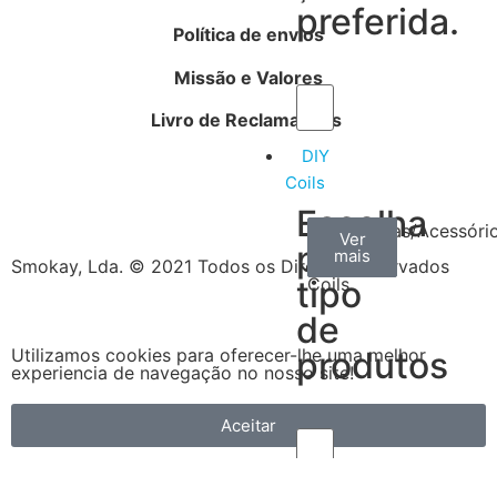
preferida.
Política de envios
Missão e Valores
Livro de Reclamações
DIY
Coils
Escolha
Arame
Algodão
Ferramentas/Acessóri
Ver
Ver
Ver
por
mais
mais
mais
–
Smokay, Lda. © 2021 Todos os Direitos Reservados
tipo
Coils
de
produtos
Utilizamos cookies para oferecer-lhe uma melhor
experiencia de navegação no nosso site!
Aceitar