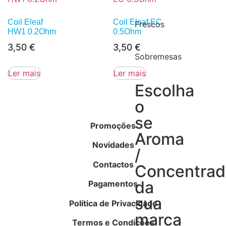
Coil Eleaf
Coil Eleaf EC
Frescos
HW1 0.2Ohm
0.5Ohm
3,50
€
3,50
€
Sobremesas
Ler mais
Ler mais
Escolha
o
se
Promoções
Aroma
Novidades
/
Contactos
Concentra
da
Pagamentos
sua
Política de Privacidade
marca
Termos e Condições