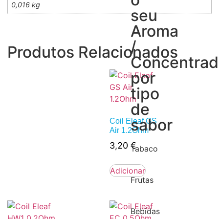
0,016 kg
seu
Aroma
/
Produtos Relacionados
Concentra
por
tipo
de
sabor
Coil Eleaf GS
Air 1.2Ohm
3,20
€
Tabaco
Adicionar
Frutas
Bebidas