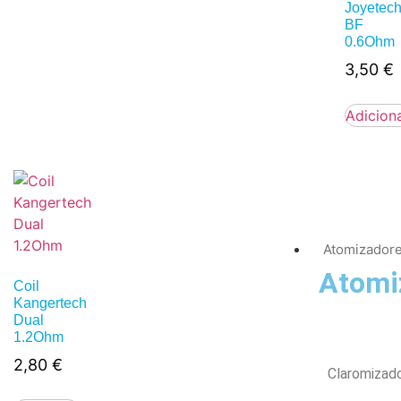
Joyetec
BF
0.6Ohm
3,50
€
Adicion
Atomizador
Atomi
Coil
Kangertech
Dual
1.2Ohm
2,80
€
Claromizad