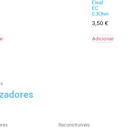
h
Eleaf
EC
0.3Ohm
3,50
€
ar
Adicionar
es
zadores
ores
Reconstruíveis