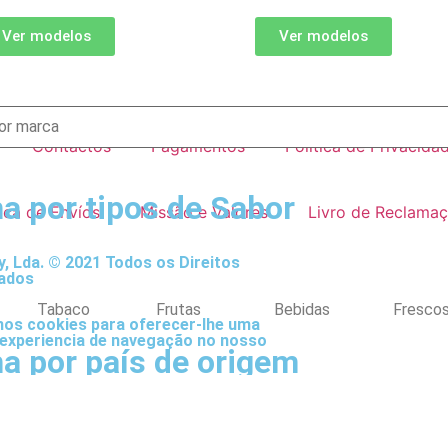
Ver modelos
Ver modelos
Contactos
Pagamentos
Política de Privacida
a por tipos de Sabor
tica de Envíos
Missão e Valores
Livro de Reclama
, Lda. © 2021 Todos os Direitos
ados
Tabaco
Frutas
Bebidas
Fresco
mos cookies para oferecer-lhe uma
experiencia de navegação no nosso
a por país de origem