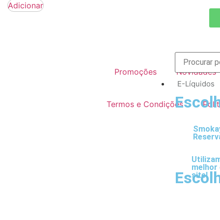
Adicionar
Promoções
Novidades
E-Líquidos
Escolh
Termos e Condições
Polí
Smokay
Reserv
Utiliza
melhor 
Escolh
site!