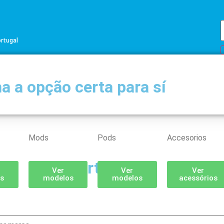
ortugal
a a opção certa para sí
Mods
Pods
Accesorios
Partilhar
Ver
Ver
Ver
s
modelos
modelos
acessórios