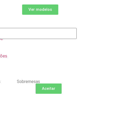
Ver modelos
de
ções
s
Sobremesas
Aceitar