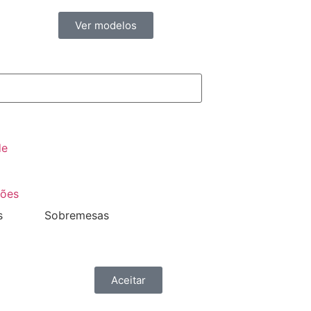
Ver modelos
de
ções
s
Sobremesas
Aceitar