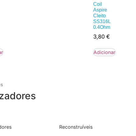
Coil
Aspire
Cleito
SS316L
0.4Ohm
3,80
€
ar
Adicionar
es
zadores
dores
Reconstruíveis