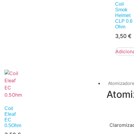
Coil
Smok
Helmet
CLP 0.6
Ohm
3,50
€
Adicion
Atomizador
Atomi
Coil
Eleaf
EC
Claromiza
0.5Ohm