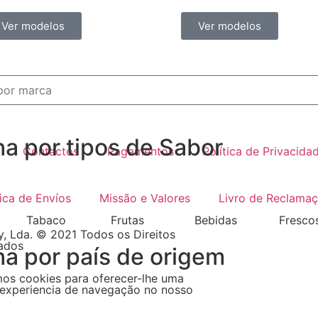
Ver modelos
Ver modelos
ha por tipos de Sabor
Contactos
Pagamentos
Política de Privacida
tica de Envíos
Missão e Valores
Livro de Reclama
Tabaco
Frutas
Bebidas
Fresco
, Lda. © 2021 Todos os Direitos
ados
ha por país de origem
mos cookies para oferecer-lhe uma
experiencia de navegação no nosso