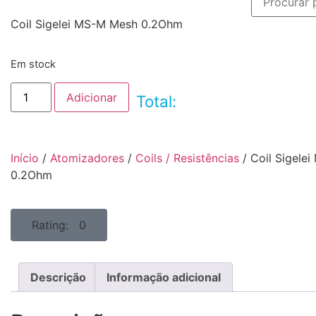
Coil Sigelei MS-M Mesh 0.2Ohm
Em stock
Adicionar
Total:
Início
/
Atomizadores
/
Coils / Resistências
/ Coil Sigele
0.2Ohm
Rating: 0
Descrição
Informação adicional