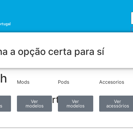
ortugal
a a opção certa para sí
sh
Mods
Pods
Accesorios
Partilhar
Ver
Ver
Ver
s
modelos
modelos
acessórios