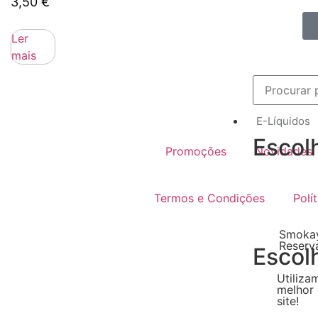
3,50
€
Ler
mais
E-Líquidos
Escol
Promoções
Novidades
Termos e Condições
Polí
Smokay
Reserv
Escol
Utiliza
melhor 
site!