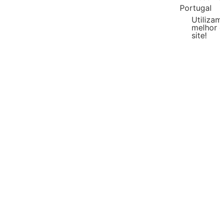
Portugal
Utiliza
melhor 
site!
Malásia
DIY Líquido
Escol