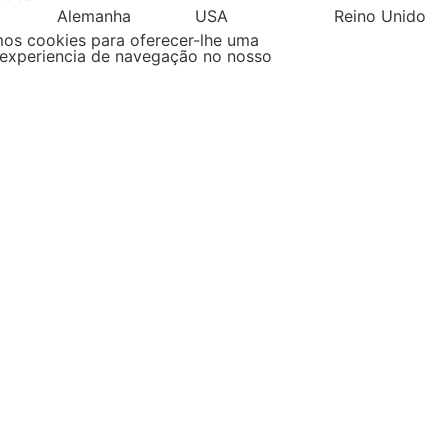
Alemanha
USA
Reino Unido
mos cookies para oferecer-lhe uma
experiencia de navegação no nosso
Filipinas
Espanha
Pol
s
ha por tipo de produtos