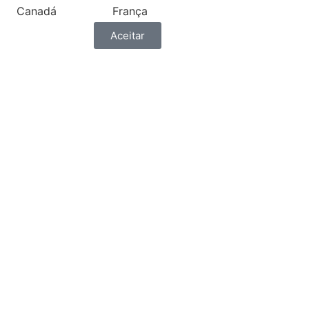
Canadá
França
Aceitar
ónia
Grécia