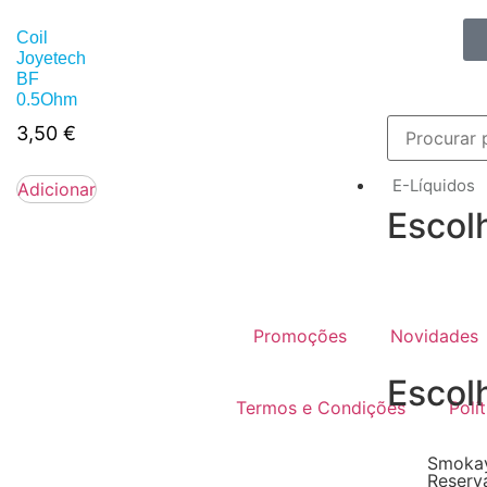
Coil
Joyetech
BF
0.5Ohm
3,50
€
E-Líquidos
Adicionar
Escol
Promoções
Novidades
Escol
Termos e Condições
Polí
Smokay
Reserv