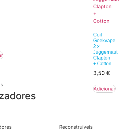
Coil
Geekvape
2 x
Juggernaut
ar
Clapton
+ Cotton
3,50
€
es
Adicionar
zadores
dores
Reconstruíveis