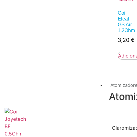
Coil
Eleaf
GS Air
1.2Ohm
3,20
€
Adicion
Atomizador
Atomi
Claromiza