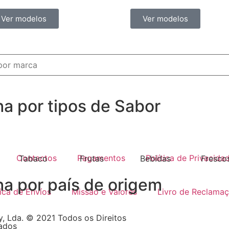
Ver modelos
Ver modelos
ha por tipos de Sabor
Contactos
Pagamentos
Política de Privacida
Tabaco
Frutas
Bebidas
Fresco
ha por país de origem
tica de Envíos
Missão e Valores
Livro de Reclama
, Lda. © 2021 Todos os Direitos
ados