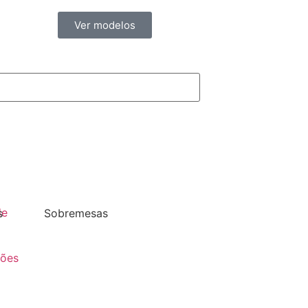
Ver modelos
de
s
Sobremesas
ções