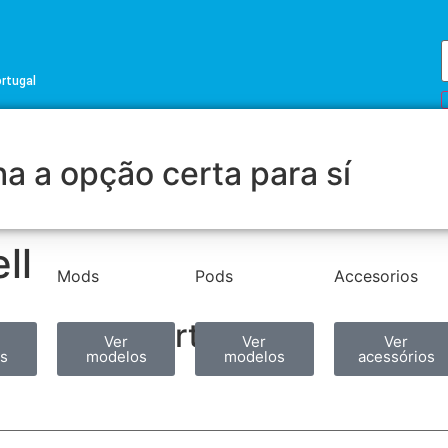
ortugal
a a opção certa para sí
ll
Mods
Pods
Accesorios
Partilhar
Ver
Ver
Ver
s
modelos
modelos
acessórios