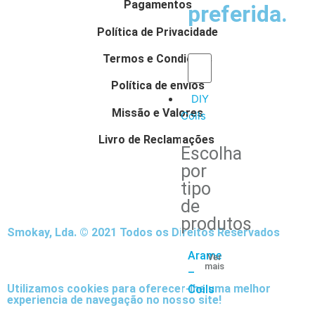
Pagamentos
preferida.
Política de Privacidade
Termos e Condições
Política de envios
DIY
Missão e Valores
Coils
Livro de Reclamações
Escolha
por
tipo
de
produtos
Smokay, Lda. © 2021 Todos os Direitos Reservados
Arame
Ver
mais
–
Utilizamos cookies para oferecer-lhe uma melhor
Coils
experiencia de navegação no nosso site!