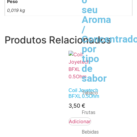
o
Peso
seu
0,019 kg
Aroma
/
Concentrad
Produtos Relacionados
por
tipo
de
sabor
Coil Joyetech
Tabaco
BFXL 0.5Ohm
3,50
€
Frutas
Adicionar
Bebidas