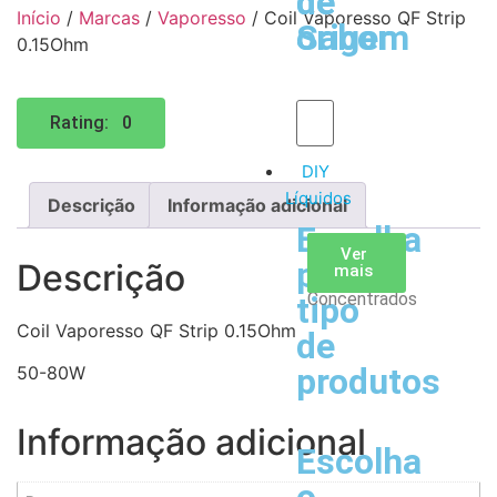
de
de
Início
/
Marcas
/
Vaporesso
/ Coil Vaporesso QF Strip
Sabor
origem
0.15Ohm
Rating: 0
DIY
Líquidos
Descrição
Informação adicional
Escolha
Aromas
Bases
Accesorios
Ver
Ver
Ver
por
Descrição
todos
mais
mais
/
Concentrados
tipo
Coil Vaporesso QF Strip 0.15Ohm
de
produtos
50-80W
Informação adicional
Escolha