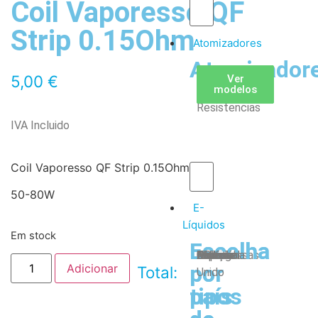
Coil Vaporesso QF
Strip 0.15Ohm
Atomizadores
Atomizador
Claromizadores
Reconstruíveis
Coils
5,00
€
Ver
Ver
Ver
modelos
modelos
modelos
/
Resistencias
IVA Incluido
Coil Vaporesso QF Strip 0.15Ohm
50-80W
E-
Líquidos
Em stock
Escolha
Escolha
Tabaco
Frutas
Bebidas
Frescos
Sobremesas
Portugal
Alemanha
USA
Reino
Canadá
França
Malásia
Filipinas
Espanha
Polónia
Grécia
por
por
Adicionar
Total:
Unido
tipos
país