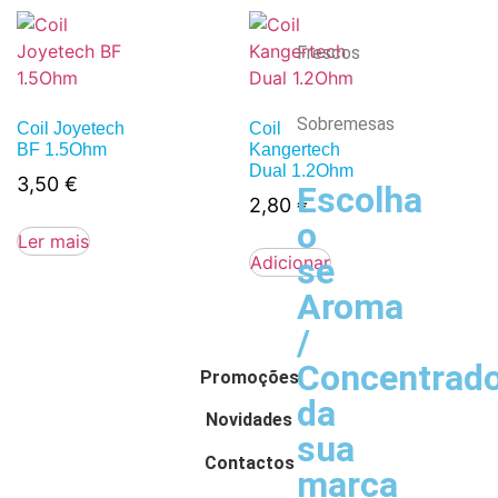
Frescos
Sobremesas
Coil Joyetech
Coil
BF 1.5Ohm
Kangertech
Dual 1.2Ohm
3,50
€
Escolha
2,80
€
o
Ler mais
se
Adicionar
Aroma
/
Concentrad
Promoções
da
Novidades
sua
Contactos
marca