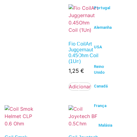
Portugal
Alemanha
Fio CoilArt
USA
Juggernaut
0.45Ohm Coil
(1Un)
Reino
1,25
€
Unido
Adicionar
Canadá
França
Malásia