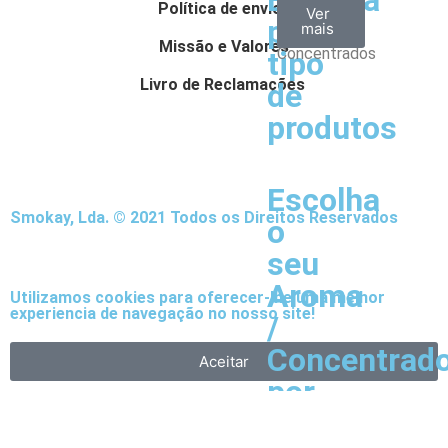
Escolha
Aromas
Bases
Accesorios
Política de envios
Ver
Ver
Ver
por
todos
mais
mais
/
Missão e Valores
Concentrados
tipo
Livro de Reclamações
de
produtos
Escolha
Smokay, Lda. © 2021 Todos os Direitos Reservados
o
seu
Aroma
Utilizamos cookies para oferecer-lhe uma melhor
experiencia de navegação no nosso site!
/
Concentrad
Aceitar
por
tipo