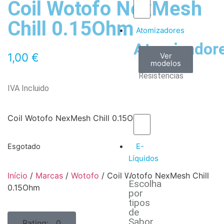
Coil Wotofo NexMesh
Chill 0.15Ohm
Atomizadores
Atomizador
Claromizadores
Reconstruíveis
Coils
1,00
€
Ver
Ver
Ver
modelos
modelos
modelos
/
Resistencias
IVA Incluido
Coil Wotofo NexMesh Chill 0.15Ohm
E-
Esgotado
Líquidos
Início
/
Marcas
/
Wotofo
/ Coil Wotofo NexMesh Chill
Escolha
0.15Ohm
por
tipos
de
Sabor
Rating: 0