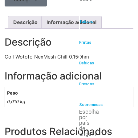
Descrição
Informação adicional
Tabaco
Descrição
Frutas
Coil Wotofo NexMesh Chill 0.15Ohm
Bebidas
Informação adicional
Frescos
Peso
0,010 kg
Sobremesas
Escolha
por
país
de
Produtos Relacionados
origem