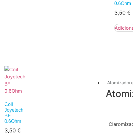
0.6Ohm
3,50
€
Adicion
Atomizador
Atomi
Coil
Joyetech
BF
0.6Ohm
Claromiza
3,50
€