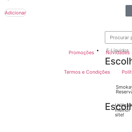
Adicionar
E-Líquidos
Promoções
Novidades
Escol
Termos e Condições
Polí
Smokay
Reserv
Escol
Utiliza
melhor 
site!