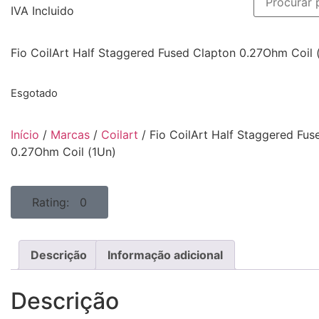
IVA Incluido
Fio CoilArt Half Staggered Fused Clapton 0.27Ohm Coil 
Esgotado
Início
/
Marcas
/
Coilart
/ Fio CoilArt Half Staggered Fus
0.27Ohm Coil (1Un)
Rating: 0
Descrição
Informação adicional
Descrição