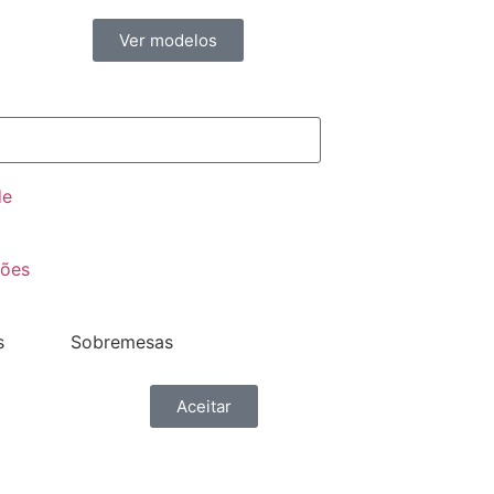
Ver modelos
de
ções
s
Sobremesas
Aceitar