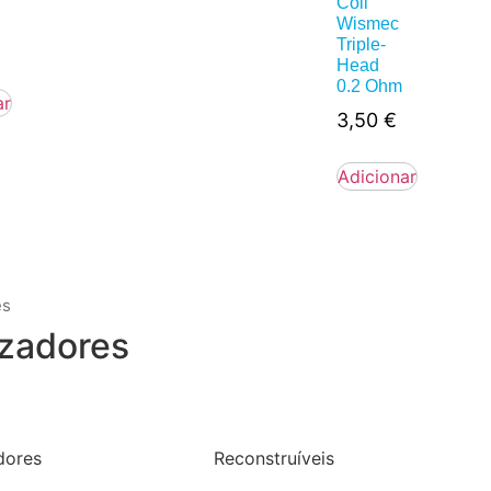
Coil
Wismec
Triple-
Head
0.2 Ohm
ar
3,50
€
Adicionar
es
zadores
dores
Reconstruíveis