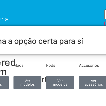
ortugal
a a opção certa para sí
ered
Mods
Pods
Accesorios
hm
Partilhar
Ver
Ver
Ver
s
modelos
modelos
acessórios