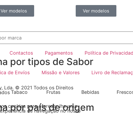
Ver modelos
Ver modelos
Contactos
Pagamentos
Política de Privacida
ha por tipos de Sabor
tica de Envíos
Missão e Valores
Livro de Reclama
, Lda. © 2021 Todos os Direitos
Tabaco
Frutas
Bebidas
Fresco
ados
ha por país de origem
mos cookies para oferecer-lhe uma
experiencia de navegação no nosso