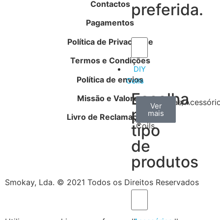
Contactos
preferida.
Pagamentos
Política de Privacidade
Termos e Condições
DIY
Política de envios
Coils
Escolha
Missão e Valores
Arame
Algodão
Ferramentas/Acessóri
Ver
Ver
Ver
por
mais
mais
mais
–
Livro de Reclamações
tipo
Coils
de
produtos
Smokay, Lda. © 2021 Todos os Direitos Reservados