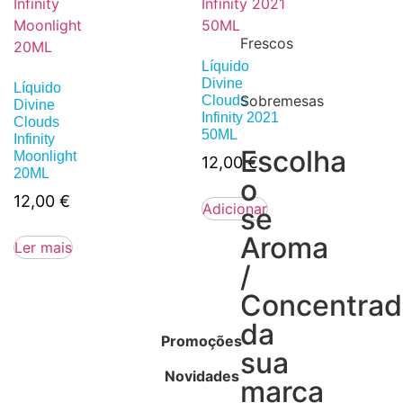
Frescos
Líquido
Divine
Líquido
Sobremesas
Clouds
Divine
Infinity 2021
Clouds
50ML
Infinity
Escolha
Moonlight
12,00
€
20ML
o
12,00
€
Adicionar
se
Aroma
Ler mais
/
Concentra
da
Promoções
sua
Novidades
marca