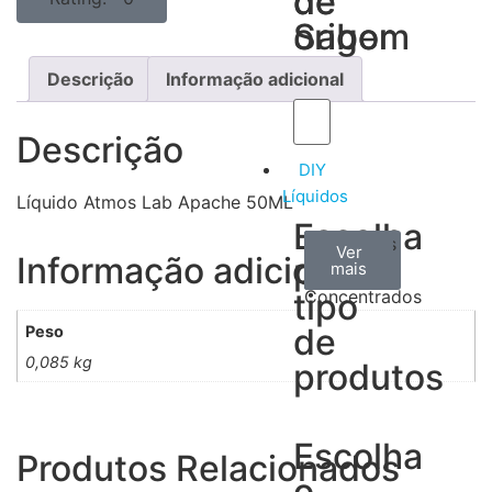
de
de
Sabor
origem
Descrição
Informação adicional
Descrição
DIY
Líquidos
Líquido Atmos Lab Apache 50ML
Escolha
Aromas
Bases
Accesorios
Ver
Ver
Ver
Informação adicional
por
todos
mais
mais
/
tipo
Concentrados
de
Peso
0,085 kg
produtos
Escolha
Produtos Relacionados
o