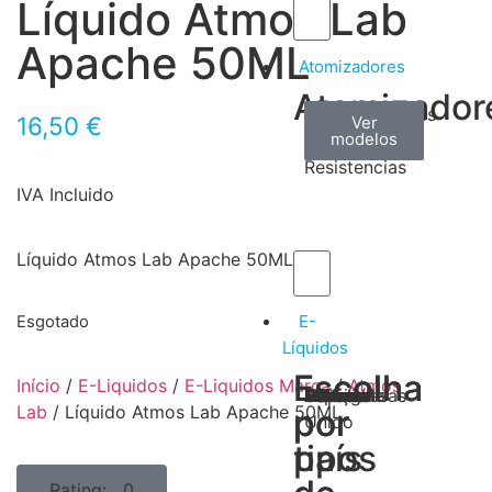
Líquido Atmos Lab
Apache 50ML
Atomizadores
Atomizador
Claromizadores
Reconstruíveis
Coils
16,50
€
Ver
Ver
Ver
modelos
modelos
modelos
/
Resistencias
IVA Incluido
Líquido Atmos Lab Apache 50ML
E-
Esgotado
Líquidos
Escolha
Escolha
Início
/
E-Liquidos
/
E-Liquidos Marca
/
Atmos
Tabaco
Frutas
Bebidas
Frescos
Sobremesas
Portugal
Alemanha
USA
Reino
Canadá
França
Malásia
Filipinas
Espanha
Polónia
Grécia
Lab
/ Líquido Atmos Lab Apache 50ML
por
por
Unido
tipos
país
Rating: 0