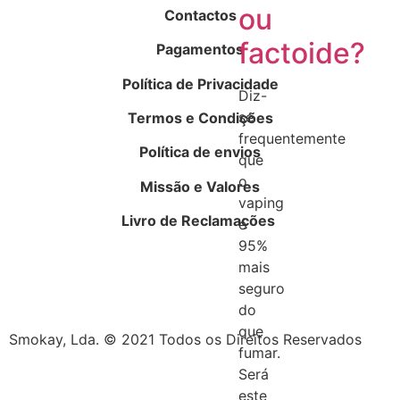
ou
Contactos
factoide?
Pagamentos
Política de Privacidade
Diz-
se
Termos e Condições
frequentemente
Política de envios
que
o
Missão e Valores
vaping
Livro de Reclamações
é
95%
mais
seguro
do
que
Smokay, Lda. © 2021 Todos os Direitos Reservados
fumar.
Será
este