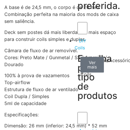
preferida.
A base é de 24,5 mm, o corpo é de 26 mm.
Combinação perfeita na maioria dos mods de caixa
sem saliência.
Deck sem postes dá mais liberdade e mais espaço
para construir coils simples e duplas.
DIY
Coils
Câmara de fluxo de ar removível.
Escolha
Cores: Preto Mate / Gunmetal / SS / Arco-íris /
Arame
Algodão
Ferramentas/Acessóri
Ver
Ver
Ver
Dourado
por
mais
mais
mais
–
tipo
Coils
100% à prova de vazamentos
Top-airflow
de
Estrutura de fluxo de ar ventilado
produtos
Coil Dupla / Simples
5ml de capacidade
Especificações:
Dimensão: 26 mm (inferior: 24,5 mm) * 52 mm