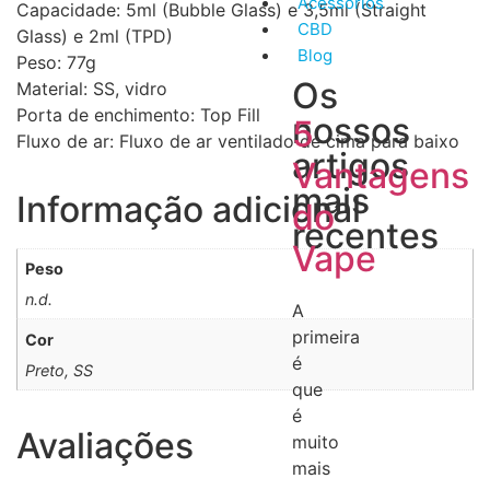
Acessórios
Capacidade: 5ml (Bubble Glass) e 3,5ml (Straight
CBD
Glass) e 2ml (TPD)
Blog
Peso: 77g
Os
Material: SS, vidro
Porta de enchimento: Top Fill
nossos
5
Fluxo de ar: Fluxo de ar ventilado de cima para baixo
artigos
Vantagens
mais
Informação adicional
do
recentes
Vape
Peso
n.d.
A
primeira
Cor
é
Preto, SS
que
é
Avaliações
muito
mais