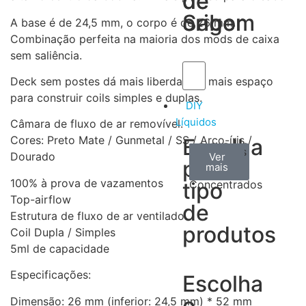
de
de
Sabor
origem
A base é de 24,5 mm, o corpo é de 26 mm.
Combinação perfeita na maioria dos mods de caixa
sem saliência.
Deck sem postes dá mais liberdade e mais espaço
para construir coils simples e duplas.
DIY
Líquidos
Câmara de fluxo de ar removível.
Cores: Preto Mate / Gunmetal / SS / Arco-íris /
Escolha
Aromas
Bases
Accesorios
Dourado
Ver
Ver
Ver
por
todos
mais
mais
/
100% à prova de vazamentos
tipo
Concentrados
Top-airflow
de
Estrutura de fluxo de ar ventilado
produtos
Coil Dupla / Simples
5ml de capacidade
Especificações:
Escolha
o
Dimensão: 26 mm (inferior: 24,5 mm) * 52 mm