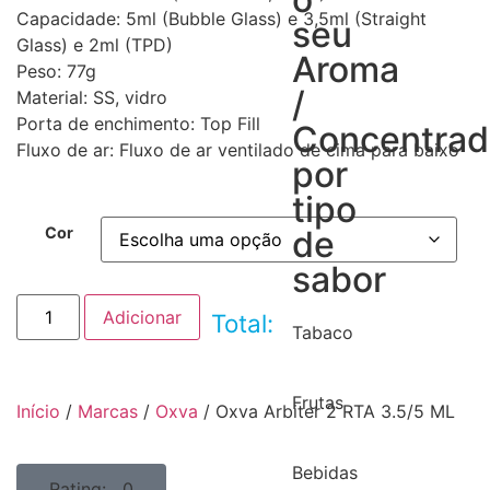
Capacidade: 5ml (Bubble Glass) e 3,5ml (Straight
seu
Glass) e 2ml (TPD)
Aroma
Peso: 77g
/
Material: SS, vidro
Porta de enchimento: Top Fill
Concentra
Fluxo de ar: Fluxo de ar ventilado de cima para baixo
por
tipo
Cor
de
sabor
Adicionar
Total:
Tabaco
Frutas
Início
/
Marcas
/
Oxva
/ Oxva Arbiter 2 RTA 3.5/5 ML
Bebidas
Rating: 0