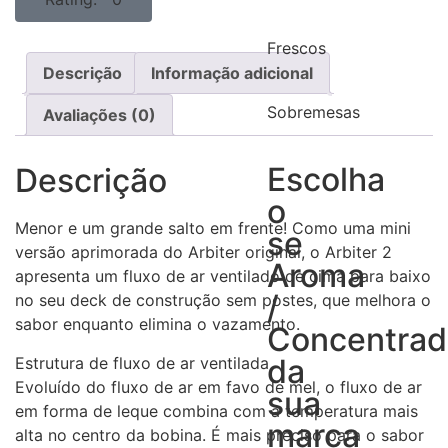
Frescos
Descrição
Informação adicional
Sobremesas
Avaliações (0)
Escolha
Descrição
o
Menor e um grande salto em frente! Como uma mini
se
versão aprimorada do Arbiter original, o Arbiter 2
Aroma
apresenta um fluxo de ar ventilado de cima para baixo
/
no seu deck de construção sem postes, que melhora o
sabor enquanto elimina o vazamento.
Concentra
da
Estrutura de fluxo de ar ventilada
Evoluído do fluxo de ar em favo de mel, o fluxo de ar
sua
em forma de leque combina com a temperatura mais
marca
alta no centro da bobina. É mais preciso para o sabor