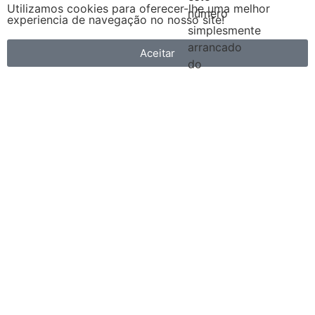
Utilizamos cookies para oferecer-lhe uma melhor
número
experiencia de navegação no nosso site!
simplesmente
arrancado
Aceitar
do
ar
como
alguns
críticos
afirmam
ou
baseia-
se
Ler
mais
APORVAP
–