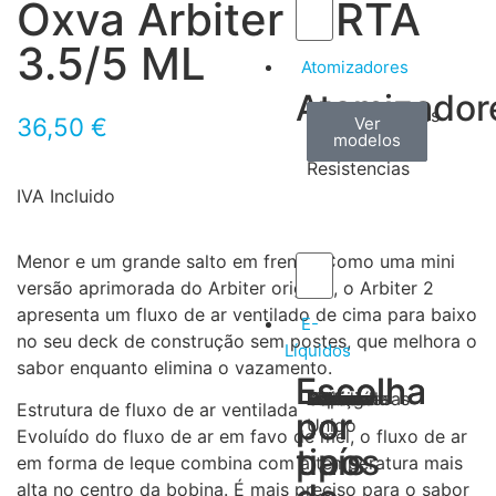
Oxva Arbiter 2 RTA
3.5/5 ML
Atomizadores
Atomizador
Claromizadores
Reconstruíveis
Coils
36,50
€
Ver
Ver
Ver
modelos
modelos
modelos
/
Resistencias
IVA Incluido
Menor e um grande salto em frente! Como uma mini
versão aprimorada do Arbiter original, o Arbiter 2
apresenta um fluxo de ar ventilado de cima para baixo
E-
no seu deck de construção sem postes, que melhora o
Líquidos
sabor enquanto elimina o vazamento.
Escolha
Escolha
Tabaco
Frutas
Bebidas
Frescos
Sobremesas
Portugal
Alemanha
USA
Reino
Canadá
França
Malásia
Filipinas
Espanha
Polónia
Grécia
Estrutura de fluxo de ar ventilada
por
por
Unido
Evoluído do fluxo de ar em favo de mel, o fluxo de ar
tipos
país
em forma de leque combina com a temperatura mais
alta no centro da bobina. É mais preciso para o sabor