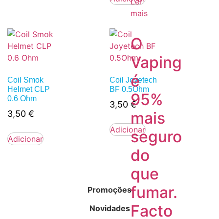
Ler
mais
O
Vaping
é
Coil Smok
Coil Joyetech
Helmet CLP
BF 0.5Ohm
95%
0.6 Ohm
3,50
€
mais
3,50
€
Adicionar
seguro
Adicionar
do
que
fumar.
Promoções
Facto
Novidades