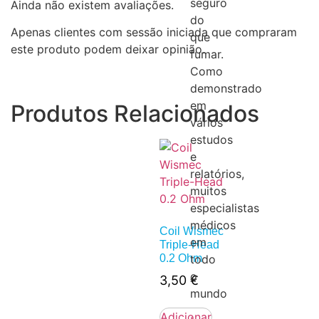
seguro
Ainda não existem avaliações.
do
Apenas clientes com sessão iniciada que compraram
que
este produto podem deixar opinião.
fumar.
Como
demonstrado
em
Produtos Relacionados
vários
estudos
e
relatórios,
muitos
especialistas
médicos
Coil Wismec
em
Triple-Head
0.2 Ohm
todo
o
3,50
€
mundo
Adicionar