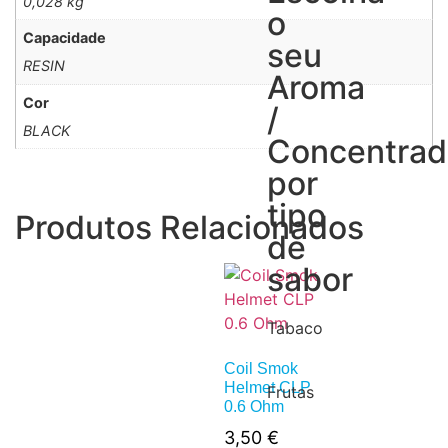
0,028 kg
o
Capacidade
seu
RESIN
Aroma
Cor
/
BLACK
Concentra
por
tipo
Produtos Relacionados
de
sabor
Tabaco
Coil Smok
Helmet CLP
Frutas
0.6 Ohm
3,50
€