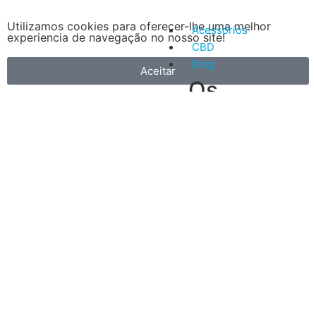
Utilizamos cookies para oferecer-lhe uma melhor
Acessórios
experiencia de navegação no nosso site!
CBD
Blog
Aceitar
Os
nossos
5
artigos
Vantagens
mais
do
recentes
Vape
A
primeira
é
que
é
muito