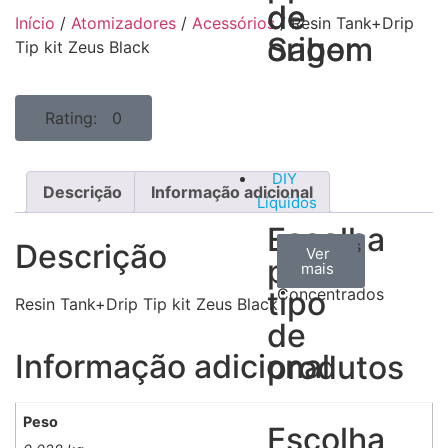
de
de
Início
/
Atomizadores
/
Acessórios
/ Resin Tank+Drip
Sabor
origem
Tip kit Zeus Black
Rating: 0
DIY
Descrição
Informação adicional
Líquidos
Escolha
Aromas
Bases
Accesorios
Descrição
Ver
Ver
Ver
por
todos
mais
mais
/
tipo
Concentrados
Resin Tank+Drip Tip kit Zeus Black
de
Informação adicional
produtos
Peso
Escolha