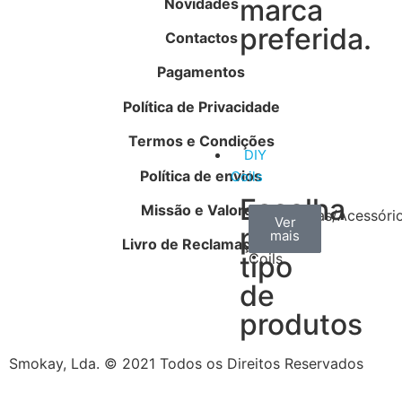
marca
Novidades
preferida.
Contactos
Pagamentos
Política de Privacidade
Termos e Condições
DIY
Política de envios
Coils
Escolha
Missão e Valores
Arame
Algodão
Ferramentas/Acessóri
Ver
Ver
Ver
por
mais
mais
mais
–
Livro de Reclamações
tipo
Coils
de
produtos
Smokay, Lda. © 2021 Todos os Direitos Reservados