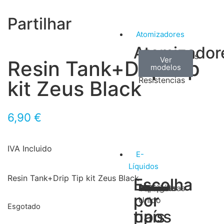
Partilhar
Atomizadores
Atomizador
Claromizadores
Reconstruíveis
Coils
Ver
Ver
Ver
Resin Tank+Drip Tip
modelos
modelos
modelos
/
Resistencias
kit Zeus Black
6,90
€
IVA Incluido
E-
Líquidos
Resin Tank+Drip Tip kit Zeus Black
Escolha
Escolha
Tabaco
Frutas
Bebidas
Frescos
Sobremesas
Portugal
Alemanha
USA
Reino
Canadá
França
Malásia
Filipinas
Espanha
Polónia
Grécia
por
por
Unido
Esgotado
tipos
país