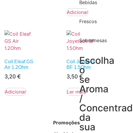
Bebidas
Adicionar
Frescos
Sobremesas
Escolha
Coil Eleaf GS
Coil Joyetech
o
Air 1.2Ohm
BF 1.5Ohm
3,20
€
3,50
€
se
Aroma
Adicionar
Ler mais
/
Concentra
da
Promoções
sua