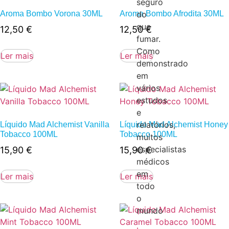
seguro
Aroma Bombo Vorona 30ML
Aroma Bombo Afrodita 30ML
do
que
12,50
€
12,50
€
fumar.
Como
Ler mais
Ler mais
demonstrado
em
vários
estudos
e
relatórios,
Líquido Mad Alchemist Vanilla
Líquido Mad Alchemist Honey
Tobacco 100ML
Tobacco 100ML
muitos
especialistas
15,90
€
15,90
€
médicos
em
Ler mais
Ler mais
todo
o
mundo