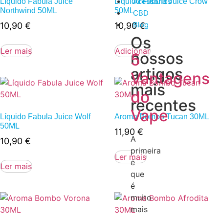
Acessórios
Líquido Fabula Juice
Líquido Fabula Juice Crow
Northwind 50ML
50ML
CBD
Blog
10,90
€
10,90
€
Os
Ler mais
Adicionar
nossos
5
artigos
Vantagens
mais
do
recentes
Vape
Líquido Fabula Juice Wolf
Aroma Bombo Tucan 30ML
50ML
11,90
€
A
10,90
€
primeira
Ler mais
é
Ler mais
que
é
muito
mais