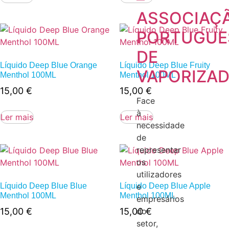
ASSOCIAÇ
PORTUGUE
DE
Líquido Deep Blue Orange
Líquido Deep Blue Fruity
VAPORIZA
Menthol 100ML
Menthol 100ML
15,00
€
15,00
€
Face
à
Ler mais
Ler mais
necessidade
de
representar
os
utilizadores
Líquido Deep Blue Blue
Líquido Deep Blue Apple
e
Menthol 100ML
Menthol 100ML
empresários
15,00
€
15,00
€
do
setor,