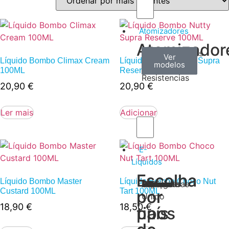
Atomizadores
Atomizador
Claromizadores
Reconstruíveis
Coils
Ver
Ver
Ver
Líquido Bombo Climax Cream
Líquido Bombo Nutty Supra
modelos
modelos
modelos
/
100ML
Reserve 100ML
Resistencias
20,90
€
20,90
€
Ler mais
Adicionar
E-
Líquidos
Escolha
Escolha
Líquido Bombo Master
Líquido Bombo Choco Nut
Tabaco
Frutas
Bebidas
Frescos
Sobremesas
Portugal
Alemanha
USA
Reino
Canadá
França
Malásia
Filipinas
Espanha
Polónia
Grécia
Custard 100ML
Tart 100ML
por
por
Unido
18,90
€
18,50
€
tipos
país