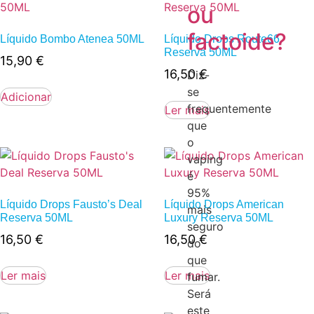
ou
factoide?
Líquido Bombo Atenea 50ML
Líquido Drops Route66
Reserva 50ML
15,90
€
16,50
€
Diz-
se
Adicionar
frequentemente
Ler mais
que
o
vaping
é
95%
Líquido Drops Fausto’s Deal
Líquido Drops American
mais
Reserva 50ML
Luxury Reserva 50ML
seguro
16,50
€
16,50
€
do
que
Ler mais
Ler mais
fumar.
Será
este