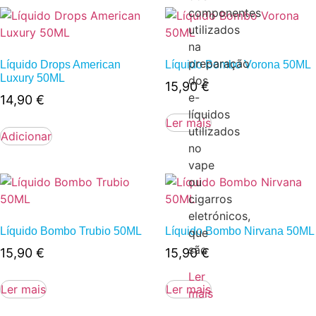
componentes
utilizados
na
preparação
Líquido Drops American
Líquido Bombo Vorona 50ML
Luxury 50ML
dos
15,90
€
e-
14,90
€
líquidos
Ler mais
utilizados
Adicionar
no
vape
ou
cigarros
eletrónicos,
Líquido Bombo Trubio 50ML
Líquido Bombo Nirvana 50ML
que
são
15,90
€
15,90
€
Ler
Ler mais
Ler mais
mais