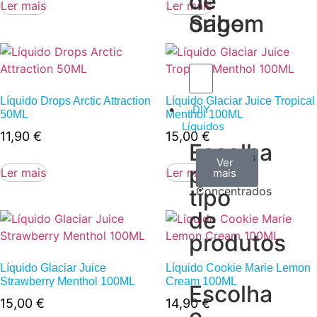
de
de
Ler mais
Ler mais
Sabor
origem
Líquido Drops Arctic Attraction
Líquido Glaciar Juice Tropical
DIY
50ML
Menthol 100ML
Líquidos
11,90
€
15,00
€
Escolha
Aromas
Bases
Accesorios
Ver
Ver
Ver
por
Ler mais
Ler mais
todos
mais
mais
/
tipo
Concentrados
de
produtos
Líquido Glaciar Juice
Líquido Cookie Marie Lemon
Strawberry Menthol 100ML
Cream 100ML
Escolha
15,00
€
14,90
€
o