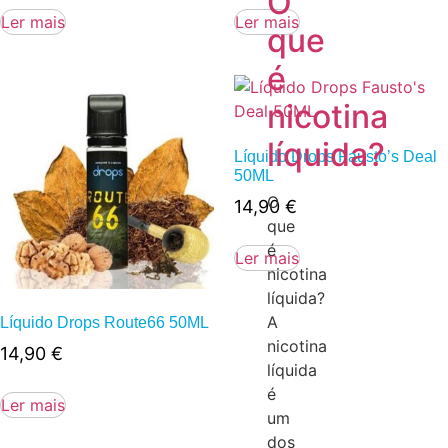
O
Ler mais
Ler mais
que
é
nicotina
líquida?
Líquido Drops Fausto’s Deal
50ML
O
14,90
€
que
é
Ler mais
nicotina
líquida?
A
Líquido Drops Route66 50ML
nicotina
14,90
€
líquida
é
Ler mais
um
dos