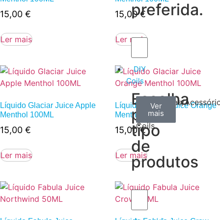
preferida.
15,00
€
15,00
€
Ler mais
Ler mais
DIY
Coils
Escolha
Arame
Algodão
Ferramentas/Acessóri
Líquido Glaciar Juice Apple
Líquido Glaciar Juice Orange
Ver
Ver
Ver
por
mais
mais
mais
–
Menthol 100ML
Menthol 100ML
tipo
Coils
15,00
€
15,00
€
de
Ler mais
Ler mais
produtos