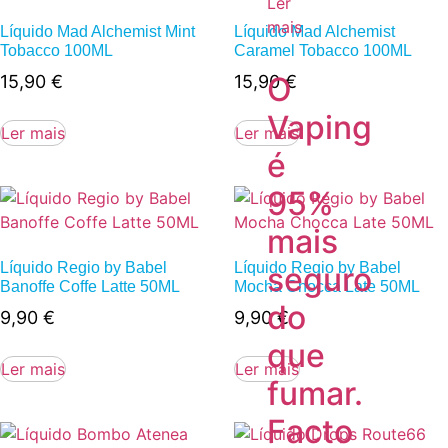
Ler
mais
Líquido Mad Alchemist Mint
Líquido Mad Alchemist
Tobacco 100ML
Caramel Tobacco 100ML
O
15,90
€
15,90
€
Vaping
Ler mais
Ler mais
é
95%
mais
Líquido Regio by Babel
Líquido Regio by Babel
seguro
Banoffe Coffe Latte 50ML
Mocha Chocca Late 50ML
do
9,90
€
9,90
€
que
Ler mais
Ler mais
fumar.
Facto