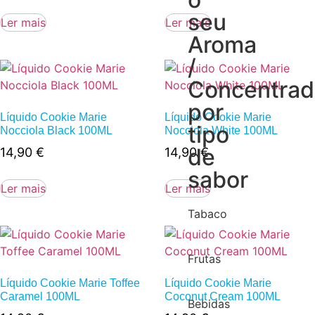
seu
Ler mais
Ler mais
Aroma
/
Concentra
por
Líquido Cookie Marie
Líquido Cookie Marie
tipo
Nocciola Black 100ML
Nocciola White 100ML
de
14,90
€
14,90
€
sabor
Ler mais
Ler mais
Tabaco
Frutas
Líquido Cookie Marie Toffee
Líquido Cookie Marie
Caramel 100ML
Coconut Cream 100ML
Bebidas