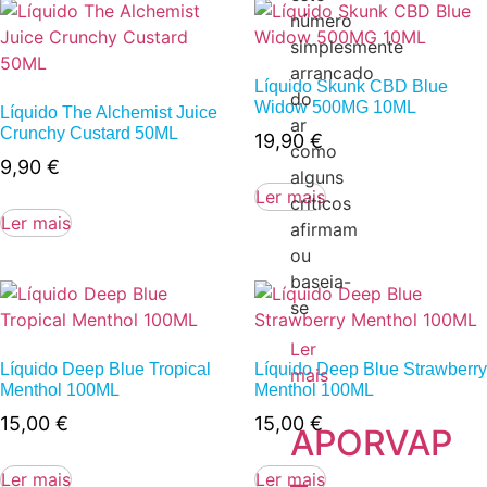
número
simplesmente
arrancado
Líquido Skunk CBD Blue
do
Widow 500MG 10ML
Líquido The Alchemist Juice
ar
Crunchy Custard 50ML
19,90
€
como
9,90
€
alguns
Ler mais
críticos
Ler mais
afirmam
ou
baseia-
se
Ler
Líquido Deep Blue Tropical
Líquido Deep Blue Strawberry
mais
Menthol 100ML
Menthol 100ML
15,00
€
15,00
€
APORVAP
–
Ler mais
Ler mais