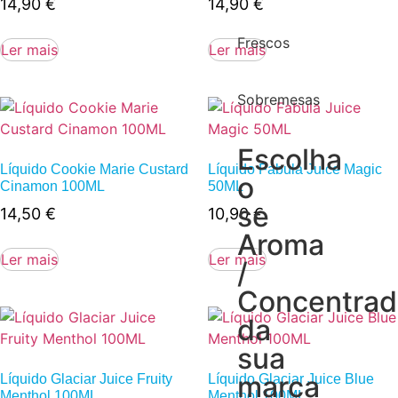
14,90
€
14,90
€
Frescos
Ler mais
Ler mais
Sobremesas
Escolha
Líquido Cookie Marie Custard
Líquido Fabula Juice Magic
o
Cinamon 100ML
50ML
se
14,50
€
10,90
€
Aroma
Ler mais
Ler mais
/
Concentra
da
sua
marca
Líquido Glaciar Juice Fruity
Líquido Glaciar Juice Blue
Menthol 100ML
Menthol 100ML